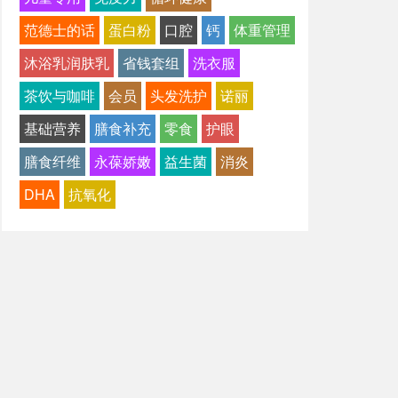
范德士的话
蛋白粉
口腔
钙
体重管理
沐浴乳润肤乳
省钱套组
洗衣服
茶饮与咖啡
会员
头发洗护
诺丽
基础营养
膳食补充
零食
护眼
膳食纤维
永葆娇嫩
益生菌
消炎
DHA
抗氧化