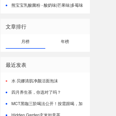
熊宝宝乳酸菌粉 - 酸奶味|芒果味|多莓味
文章排行
月榜
年榜
最近发表
水·贝娜清肌净颜洁面泡沫
四月养生茶，你选对了吗？
MCT黑咖三阶喝法公开！按需跟喝，加
速燃体
Hidden Garden玄米如意茶