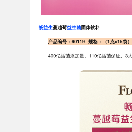
畅益生
蔓越莓
益生菌
固体饮料
产品编号：60119 规格：（1克x15袋
400亿活菌添加量、110亿活菌保证、