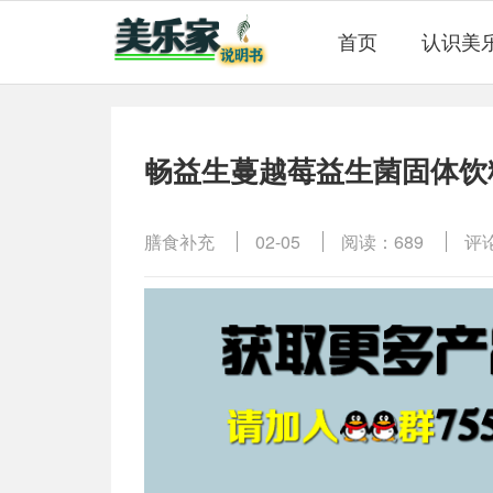
首页
认识美
畅益生蔓越莓益生菌固体饮
膳食补充
02-05
阅读：689
评