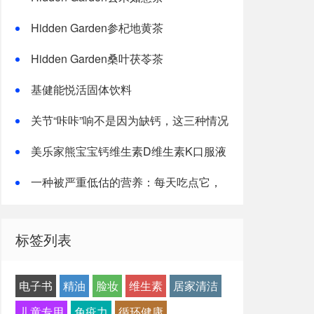
Hidden Garden参杞地黄茶
Hidden Garden桑叶茯苓茶
基健能悦活固体饮料
关节“咔咔”响不是因为缺钙，这三种情况
才是主因
美乐家熊宝宝钙维生素D维生素K口服液
一种被严重低估的营养：每天吃点它，
或能抵消熬夜伤害！
标签列表
电子书
精油
脸妆
维生素
居家清洁
儿童专用
免疫力
循环健康