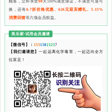
顾客，立即享受
90
天100%满意保证，不满意可退可
换，还有
6-7折价格优惠、626元迎宾赠礼、5-15%
消费回馈
等六项会员权益。
美乐家·试用会员邀请
【微信号】：
155
158
2121
7
【我们邀请您】
一起远离化学毒害，一起迈向全方
位富足！