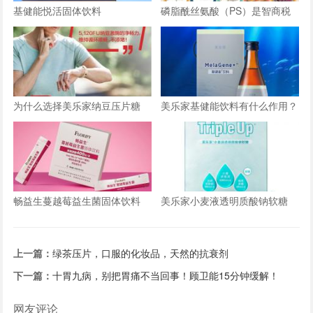
基健能悦活固体饮料
磷脂酰丝氨酸（PS）是智商税
还是真有用？安全补充指南来了
为什么选择美乐家纳豆压片糖
美乐家基健能饮料有什么作用？
果？美乐家纳豆的核心功效
畅益生蔓越莓益生菌固体饮料
美乐家小麦液透明质酸钠软糖
上一篇：
绿茶压片，口服的化妆品，天然的抗衰剂
下一篇：
十胃九病，别把胃痛不当回事！顾卫能15分钟缓解！
网友评论