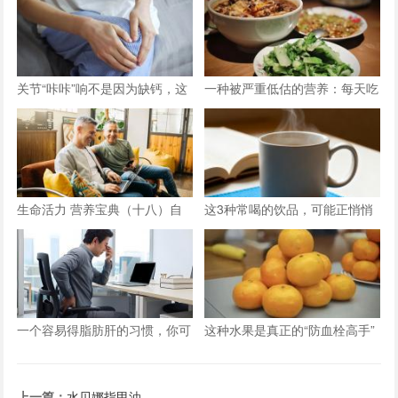
关节“咔咔”响不是因为缺钙，这
一种被严重低估的营养：每天吃
三种情况才是主因
点它，或能抵消熬夜伤害！
生命活力 营养宝典（十八）自
这3种常喝的饮品，可能正悄悄
信应对男性更年期
减少你的骨量
一个容易得脂肪肝的习惯，你可
这种水果是真正的“防血栓高手”
能天天在重复
上一篇：
水贝娜指甲油