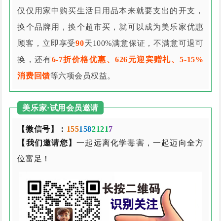
仅仅用家中购买生活日用品本来就要支出的开支，
换个品牌用，换个超市买，就可以成为美乐家优惠
顾客，立即享受
90
天100%满意保证，不满意可退可
换，还有
6-7折价格优惠、626元迎宾赠礼、5-15%
消费回馈
等六项会员权益。
美乐家·试用会员邀请
【微信号】：
155
158
2121
7
【我们邀请您】
一起远离化学毒害，一起迈向全方
位富足！