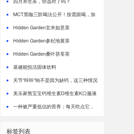
四月养生茶，你选对了吗？
MCT黑咖三阶喝法公开！按需跟喝，加
速燃体
Hidden Garden玄米如意茶
Hidden Garden参杞地黄茶
Hidden Garden桑叶茯苓茶
基健能悦活固体饮料
关节“咔咔”响不是因为缺钙，这三种情况
才是主因
美乐家熊宝宝钙维生素D维生素K口服液
一种被严重低估的营养：每天吃点它，
或能抵消熬夜伤害！
标签列表