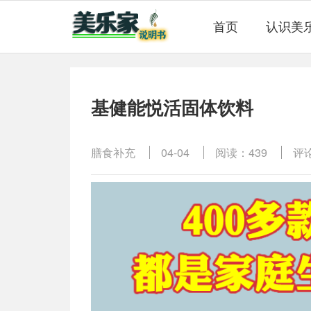
首页
认识美
基健能悦活固体饮料
膳食补充
04-04
阅读：439
评