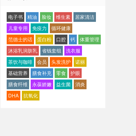
电子书
精油
脸妆
维生素
居家清洁
儿童专用
免疫力
循环健康
范德士的话
蛋白粉
口腔
钙
体重管理
沐浴乳润肤乳
省钱套组
洗衣服
茶饮与咖啡
会员
头发洗护
诺丽
基础营养
膳食补充
零食
护眼
膳食纤维
永葆娇嫩
益生菌
消炎
DHA
抗氧化