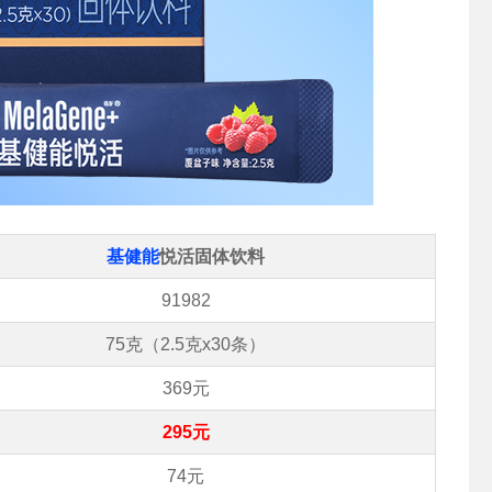
基健能
悦活固体饮料
91982
75克（2.5克x30条）
369元
295元
74元