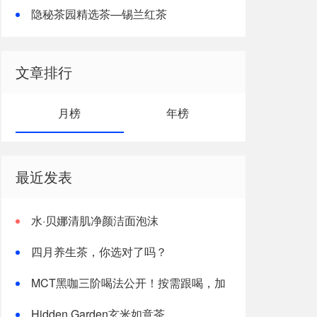
隐秘茶园精选茶—锡兰红茶
文章排行
月榜
年榜
最近发表
水·贝娜清肌净颜洁面泡沫
四月养生茶，你选对了吗？
MCT黑咖三阶喝法公开！按需跟喝，加
速燃体
Hidden Garden玄米如意茶