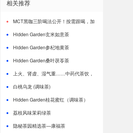
相关推荐
MCT黑咖三阶喝法公开！按需跟喝，加
速燃体
Hidden Garden玄米如意茶
Hidden Garden参杞地黄茶
Hidden Garden桑叶茯苓茶
上火、肾虚、湿气重……中药代茶饮，
喝对才有效
白桃乌龙 (调味茶)
Hidden Garden桂花蜜红（调味茶）
荔枝风味茉莉绿茶
隐秘茶园精选茶—康福茶