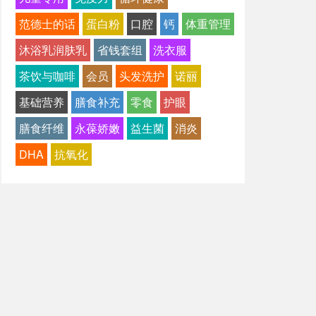
范德士的话
蛋白粉
口腔
钙
体重管理
沐浴乳润肤乳
省钱套组
洗衣服
茶饮与咖啡
会员
头发洗护
诺丽
基础营养
膳食补充
零食
护眼
膳食纤维
永葆娇嫩
益生菌
消炎
DHA
抗氧化