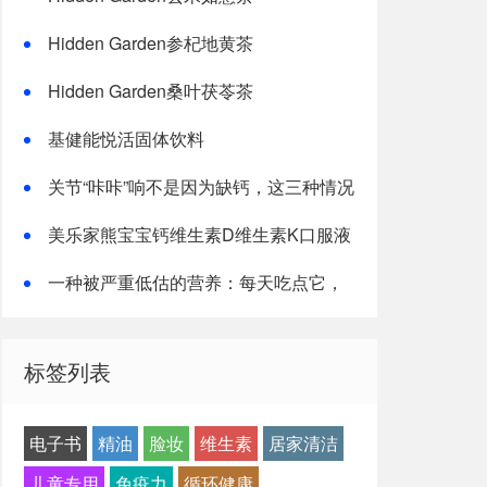
Hidden Garden参杞地黄茶
Hidden Garden桑叶茯苓茶
基健能悦活固体饮料
关节“咔咔”响不是因为缺钙，这三种情况
才是主因
美乐家熊宝宝钙维生素D维生素K口服液
一种被严重低估的营养：每天吃点它，
或能抵消熬夜伤害！
标签列表
电子书
精油
脸妆
维生素
居家清洁
儿童专用
免疫力
循环健康