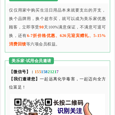
仅仅用家中购买生活日用品本来就要支出的开支，
换个品牌用，换个超市买，就可以成为美乐家优惠
顾客，立即享受
90
天100%满意保证，不满意可退可
换，还有
6-7折价格优惠、626元迎宾赠礼、5-15%
消费回馈
等六项会员权益。
美乐家·试用会员邀请
【微信号】：
155
158
2121
7
【我们邀请您】
一起远离化学毒害，一起迈向全方
位富足！