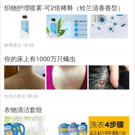
织物护理喷雾-可2倍稀释（铃兰清香香型）
家用清洁
12-02
你的床上有1000万只螨虫
生活小常识
08-24
衣物清洁套组