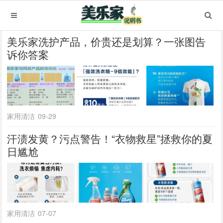
美乐家洗护产品，价贵还是划算？一张图告
诉你答案
家用清洁
09-29
汗渍发黄？污点警告！“衣物救星”拯救你的夏
日尴尬
家用清洁
07-07