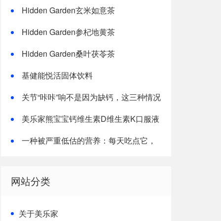
速燃体
Hidden Garden玄米如意茶
Hidden Garden参杞地黄茶
Hidden Garden桑叶茯苓茶
基健能悦活固体饮料
关节“咔咔”响不是因为缺钙，这三种情况
才是主因
美乐家熊宝宝钙维生素D维生素K口服液
一种被严重低估的营养：每天吃点它，
或能抵消熬夜伤害！
网站分类
关于美乐家