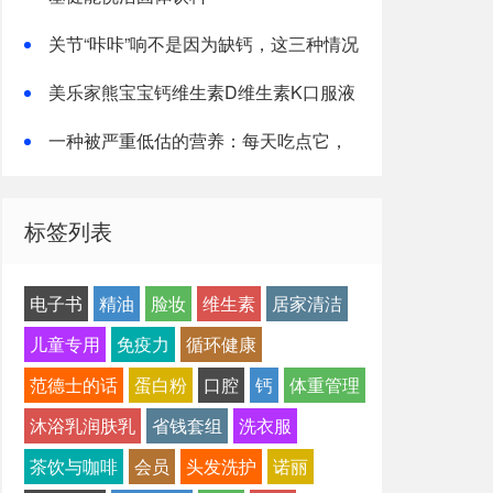
关节“咔咔”响不是因为缺钙，这三种情况
才是主因
美乐家熊宝宝钙维生素D维生素K口服液
一种被严重低估的营养：每天吃点它，
或能抵消熬夜伤害！
标签列表
电子书
精油
脸妆
维生素
居家清洁
儿童专用
免疫力
循环健康
范德士的话
蛋白粉
口腔
钙
体重管理
沐浴乳润肤乳
省钱套组
洗衣服
茶饮与咖啡
会员
头发洗护
诺丽