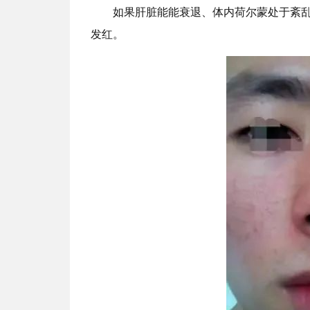
如果肝脏能能衰退、体内荷尔蒙处于紊
发红。