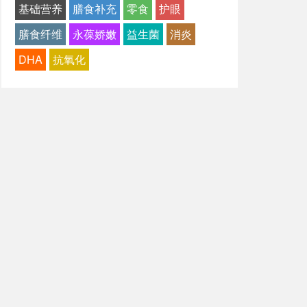
基础营养
膳食补充
零食
护眼
膳食纤维
永葆娇嫩
益生菌
消炎
DHA
抗氧化