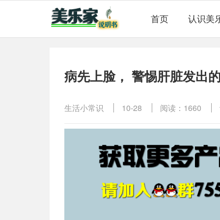
首页
认识美
病先上脸， 警惕肝脏发出的
生活小常识
10-28
阅读：1660