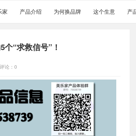
乐家
产品介绍
为何换品牌
这个生意
产
5个“求救信号”！
评论：0