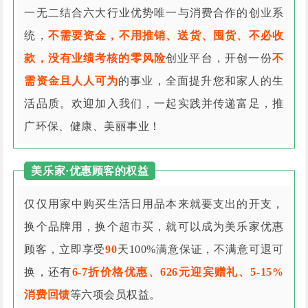
一无二结合六大行业优势唯一与消费合作的创业系
统，
不需要资金，不用推销、送货、囤货、不必收
款，没有业绩考核的零风险
创业平台，开创一份
不
需资金且人人可为
的事业，全面提升您和家人的生
活品质。欢迎加入我们，一起实践并传递富足，推
广环保、健康、美丽事业！
美乐家·优惠顾客的权益
仅仅用家中购买生活日用品本来就要支出的开支，
换个品牌用，换个超市买，就可以成为美乐家优惠
顾客，立即享受
90
天100%满意保证，不满意可退可
换，还有
6-7折价格优惠、626元迎宾赠礼、5-15%
消费回馈
等六项会员权益。