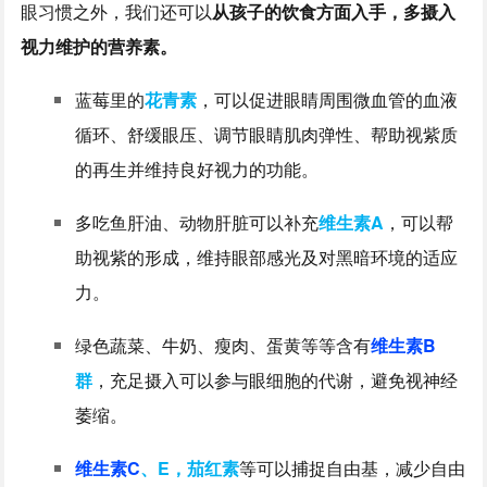
眼习惯之外，我们还可以
从孩子的饮食方面入手，多摄入
视力维护的营养素。
蓝莓里的
花青素
，可以促进眼睛周围微血管的血液
循环、舒缓眼压、调节眼睛肌肉弹性、帮助视紫质
的再生并维持良好视力的功能。
多吃鱼肝油、动物肝脏可以补充
维生素A
，可以帮
助视紫的形成，维持眼部感光及对黑暗环境的适应
力。
绿色蔬菜、牛奶、瘦肉、蛋黄等等含有
维生素B
群
，充足摄入可以参与眼细胞的代谢，避免视神经
萎缩。
维生素C
、E，茄红素
等可以捕捉自由基，减少自由