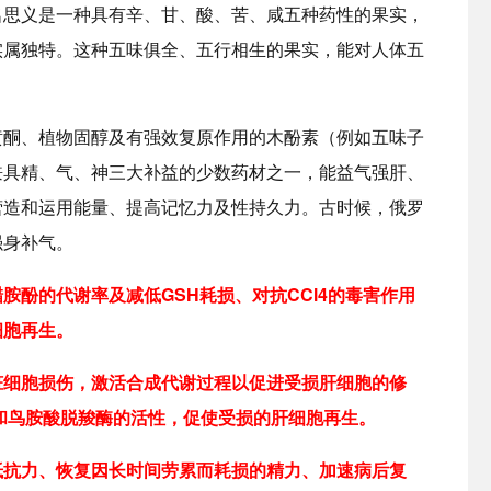
名思义是一种具有辛、甘、酸、苦、咸五种药性的果实，
实属独特。这种五味俱全、五行相生的果实，能对人体五
黄酮、植物固醇及有强效复原作用的木酚素（例如五味子
兼具精、气、神三大补益的少数药材之一，能益气强肝、
营造和运用能量、提高记忆力及性持久力。古时候，俄罗
强身补气。
胺酚的代谢率及减低GSH耗损、对抗CCl4的毒害作用
细胞再生。
脏细胞损伤，激活合成代谢过程以促进受损肝细胞的修
和鸟胺酸脱羧酶的活性，促使受损的肝细胞再生。
抵抗力、恢复因长时间劳累而耗损的精力、加速病后复