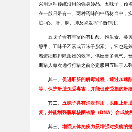
采用这种传统沿用的强身妙品。五味子，顾
在一般只带有一、两种药味的中药材当中，
脏–心、肝、脾、肺及肾发挥平衡作用。
五味子含有丰富的有机酸、维生素、类
醇甲、五味子乙素或五味子脂素），它也是
增进细胞排除废物的效率、供应更多氧气、
斯猎人每次远行狩猎之前必定服用五味子以
其一、
促进肝脏的解毒过程，通过加速醋
等，保护肝脏免受毒害，并能促使受损的肝
其二、
五味子具有消炎作用，以阻止肝
复，
并能增强脱氧核醣核酸（DNA）合成物
其三、
增强人体免疫力及增强对疾病的