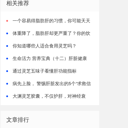
相关推荐
一个容易得脂肪肝的习惯，你可能天天
在重复
体重降了，脂肪肝却更严重了？你的饮
食可能缺了“这一样”
你知道哪些人适合食用灵芝吗？
生命活力 营养宝典（十二）肝脏健康
通过灵芝五味子看懂肝功能指标
病先上脸， 警惕肝脏发出的5个“求救信
号”！
大渊灵芝胶囊，不仅护肝，对神经衰
弱、失眠有效率高达96%
文章排行