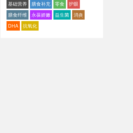
基础营养
膳食补充
零食
护眼
膳食纤维
永葆娇嫩
益生菌
消炎
DHA
抗氧化