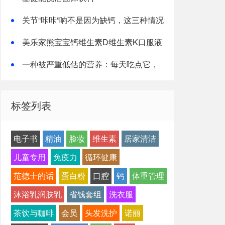
关节“咔咔”响不是因为缺钙，这三种情况
才是主因
美乐家熊宝宝钙维生素D维生素K口服液
一种被严重低估的营养：每天吃点它，
或能抵消熬夜伤害！
标签列表
电子书
精油
脸妆
维生素
居家清洁
儿童专用
免疫力
循环健康
范德士的话
蛋白粉
口腔
钙
体重管理
沐浴乳润肤乳
省钱套组
洗衣服
茶饮与咖啡
会员
头发洗护
诺丽