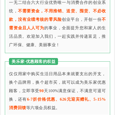
一无二结合六大行业优势唯一与消费合作的创业系
统，
不需要资金，不用推销、送货、囤货、不必收
款，没有业绩考核的零风险
创业平台，开创一份
不
需资金且人人可为
的事业，全面提升您和家人的生
活品质。欢迎加入我们，一起实践并传递富足，推
广环保、健康、美丽事业！
美乐家·优惠顾客的权益
仅仅用家中购买生活日用品本来就要支出的开支，
换个品牌用，换个超市买，就可以成为美乐家优惠
顾客，立即享受
90
天100%满意保证，不满意可退可
换，还有
6-7折价格优惠、626元迎宾赠礼、5-15%
消费回馈
等六项会员权益。