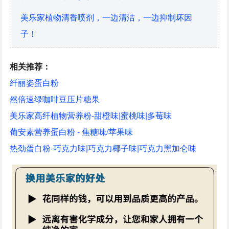
美乐家植物清香喷剂，一边清洁，一边抑制坏因
子！
相关推荐：
纤丽姿蛋白粉
然倍速绿咖啡豆压片糖果
美乐家高纤植物营养粉-甜橙味|蜜桃味|多莓味
葡安素营养蛋白粉 - 焦糖味/苹果味
热劲蛋白粉-巧克力味|巧克力椰子味|巧克力黑加仑味