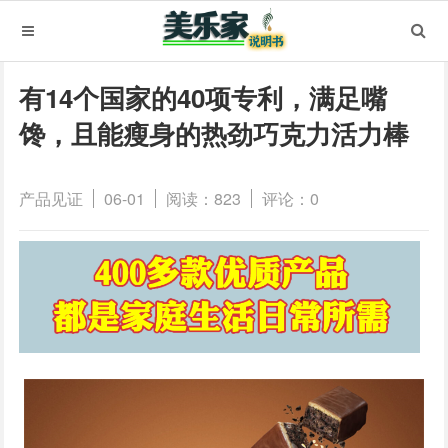
有14个国家的40项专利，满足嘴
馋，且能瘦身的热劲巧克力活力棒
产品见证
06-01
阅读：823
评论：0