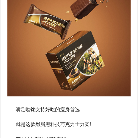
满足嘴馋支持好吃的瘦身首选
就是这款燃脂黑科技巧克‬力士力架!