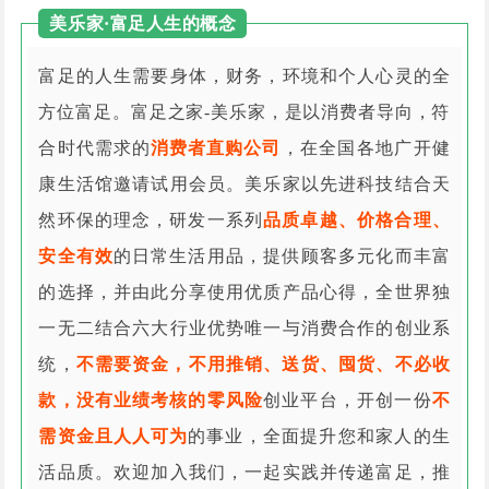
美乐家·富足人生的概念
富足的人生需要身体，财务，环境和个人心灵的全
方位富足。富足之家-美乐家，是以消费者导向，符
合时代需求的
消费者直购公司
，在全国各地广开健
康生活馆邀请试用会员。美乐家以先进科技结合天
然环保的理念，研发一系列
品质卓越、价格合理、
安全有效
的日常生活用品，提供顾客多元化而丰富
的选择，并由此分享使用优质产品心得，全世界独
一无二结合六大行业优势唯一与消费合作的创业系
统，
不需要资金，不用推销、送货、囤货、不必收
款，没有业绩考核的零风险
创业平台，开创一份
不
需资金且人人可为
的事业，全面提升您和家人的生
活品质。欢迎加入我们，一起实践并传递富足，推