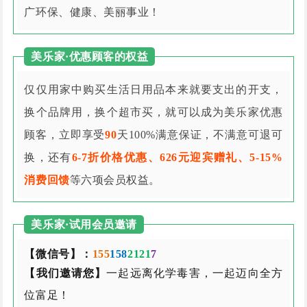
广环保、健康、美丽事业！
美乐家·优惠顾客的权益
仅仅用家中购买生活日用品本来就要支出的开支，
换个品牌用，换个超市买，就可以成为美乐家优惠
顾客，立即享受
90
天100%满意保证，不满意可退可
换，还有
6-7折价格优惠、626元迎宾赠礼、5-15%
消费回馈
等六项会员权益。
美乐家·试用会员邀请
【微信号】：
155
158
2121
7
【我们邀请您】
一起远离化学毒害，一起迈向全方
位富足！