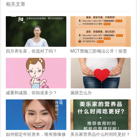
相关文章
四月养生茶，你选对了吗？
MCT黑咖三阶喝法公开！按需
跟喝，加速燃体
减重和减脂，你知道多少？
漏尿怎么办
如何锁定年轻资本，唯有致臻修
美乐家营养品什么时间吃更好？