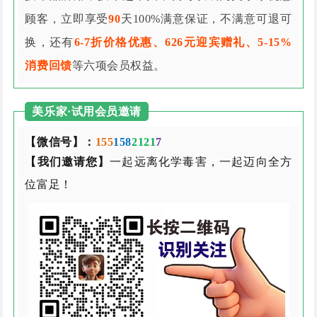
顾客，立即享受
90
天100%满意保证，不满意可退可
换，还有
6-7折价格优惠、626元迎宾赠礼、5-15%
消费回馈
等六项会员权益。
美乐家·试用会员邀请
【微信号】：
155
158
2121
7
【我们邀请您】
一起远离化学毒害，一起迈向全方
位富足！