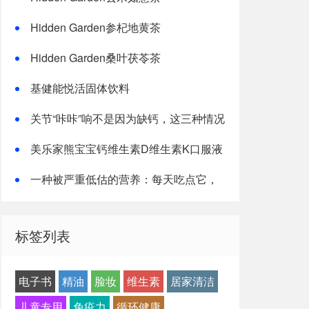
Hidden Garden参杞地黄茶
Hidden Garden桑叶茯苓茶
基健能悦活固体饮料
关节“咔咔”响不是因为缺钙，这三种情况
才是主因
美乐家熊宝宝钙维生素D维生素K口服液
一种被严重低估的营养：每天吃点它，
或能抵消熬夜伤害！
标签列表
电子书
精油
脸妆
维生素
居家清洁
儿童专用
免疫力
循环健康