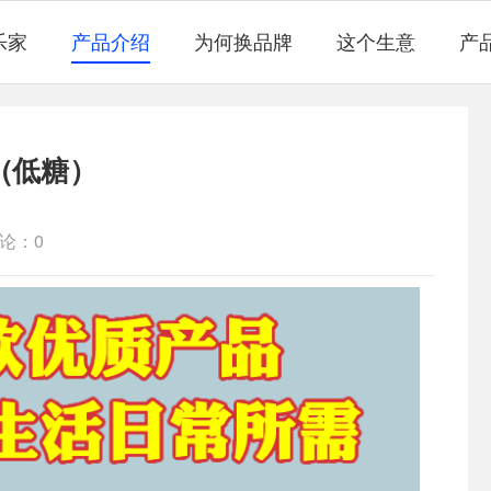
乐家
产品介绍
为何换品牌
这个生意
产
(低糖）
论：0