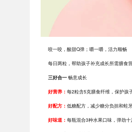
咬一咬，酸甜Q弹；
嚼一嚼，活力顺畅
每日两粒，帮助孩子补充成长所需膳食
三好合一
畅意成长
好营养：
每2粒含5克膳食纤维，保护孩
好配方：
低糖配方，减少糖分负担和蛀
好味道：
每瓶混合3种水果口味，弹劲十