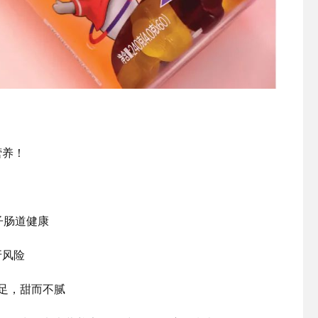
营养！
子肠道健康
牙风险
足，甜而不腻