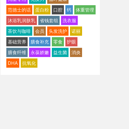
范德士的话
蛋白粉
口腔
钙
体重管理
沐浴乳润肤乳
省钱套组
洗衣服
茶饮与咖啡
会员
头发洗护
诺丽
基础营养
膳食补充
零食
护眼
膳食纤维
永葆娇嫩
益生菌
消炎
DHA
抗氧化