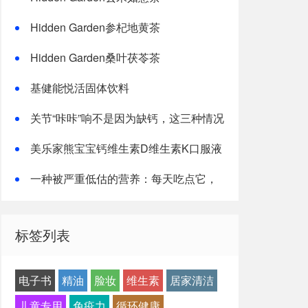
Hidden Garden参杞地黄茶
Hidden Garden桑叶茯苓茶
基健能悦活固体饮料
关节“咔咔”响不是因为缺钙，这三种情况
才是主因
美乐家熊宝宝钙维生素D维生素K口服液
一种被严重低估的营养：每天吃点它，
或能抵消熬夜伤害！
标签列表
电子书
精油
脸妆
维生素
居家清洁
儿童专用
免疫力
循环健康