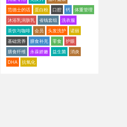
范德士的话
蛋白粉
口腔
钙
体重管理
沐浴乳润肤乳
省钱套组
洗衣服
茶饮与咖啡
会员
头发洗护
诺丽
基础营养
膳食补充
零食
护眼
膳食纤维
永葆娇嫩
益生菌
消炎
DHA
抗氧化