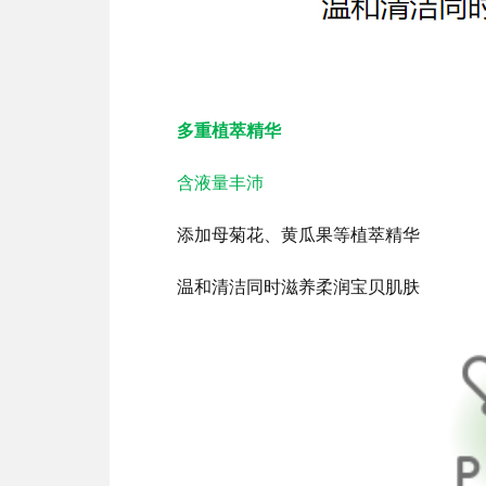
多重植萃精华
含液量丰沛
添加母菊花、黄瓜果等植萃精华
温和清洁同时滋养柔润宝贝肌肤