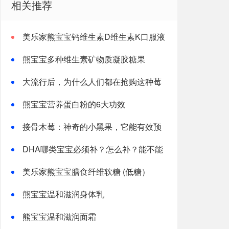
相关推荐
美乐家熊宝宝钙维生素D维生素K口服液
熊宝宝多种维生素矿物质凝胶糖果
大流行后，为什么人们都在抢购这种莓
果？
熊宝宝营养蛋白粉的6大功效
接骨木莓：神奇的小黑果，它能有效预
防流感，增强免疫力，欧洲的“板蓝根”
DHA哪类宝宝必须补？怎么补？能不能
和其他补剂一起吃？
美乐家熊宝宝膳食纤维软糖 (低糖）
熊宝宝温和滋润身体乳
熊宝宝温和滋润面霜