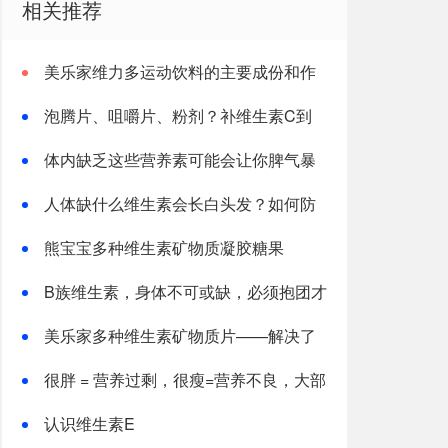
相关推荐
美乐家维力多运动饮料的主要成份和作
用
泡腾片、咀嚼片、粉剂？补维生素C到
底哪种好？
体内缺乏这些营养素可能会让你脾气暴
躁
人体缺什么维生素会长白头发？如何防
止白发出现？
熊宝宝多种维生素矿物质凝胶糖果
B族维生素，身体不可或缺，必须抱团才
能“打天下”！
美乐家多种维生素矿物质片——解决了
吸收率的难题!
很胖 = 营养过剩，很瘦=营养不良，大部
分人都这样认为！真的是这样吗？
认识维生素E