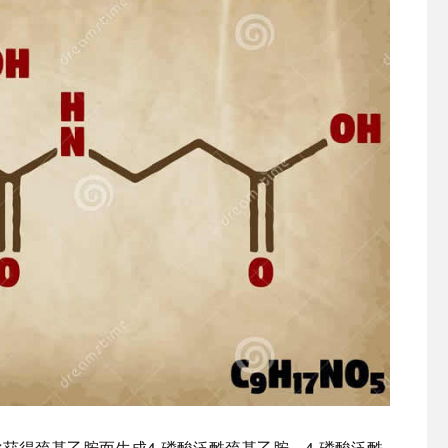
获得巯基乙胺而生成4-磷酸泛酰巯基乙胺，4-磷酸泛酰