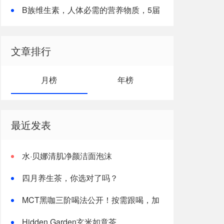
B族维生素，人体必需的营养物质，5届
诺贝尔奖都提到了它
文章排行
月榜
年榜
最近发表
水·贝娜清肌净颜洁面泡沫
四月养生茶，你选对了吗？
MCT黑咖三阶喝法公开！按需跟喝，加
速燃体
Hidden Garden玄米如意茶