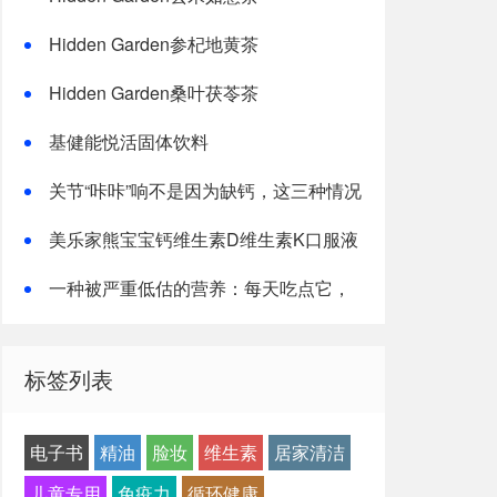
Hidden Garden参杞地黄茶
Hidden Garden桑叶茯苓茶
基健能悦活固体饮料
关节“咔咔”响不是因为缺钙，这三种情况
才是主因
美乐家熊宝宝钙维生素D维生素K口服液
一种被严重低估的营养：每天吃点它，
或能抵消熬夜伤害！
标签列表
电子书
精油
脸妆
维生素
居家清洁
儿童专用
免疫力
循环健康