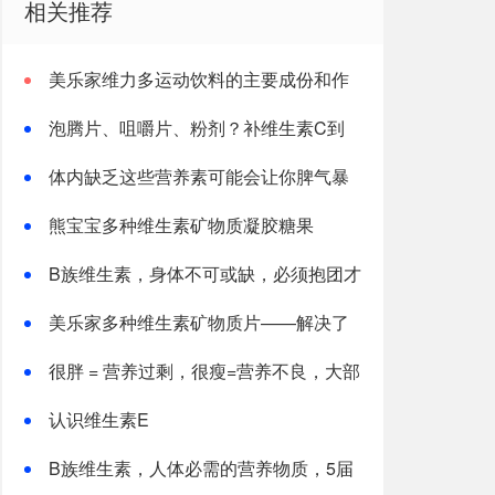
相关推荐
美乐家维力多运动饮料的主要成份和作
用
泡腾片、咀嚼片、粉剂？补维生素C到
底哪种好？
体内缺乏这些营养素可能会让你脾气暴
躁
熊宝宝多种维生素矿物质凝胶糖果
B族维生素，身体不可或缺，必须抱团才
能“打天下”！
美乐家多种维生素矿物质片——解决了
吸收率的难题!
很胖 = 营养过剩，很瘦=营养不良，大部
分人都这样认为！真的是这样吗？
认识维生素E
B族维生素，人体必需的营养物质，5届
诺贝尔奖都提到了它