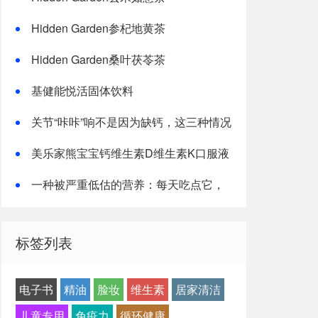
Hidden Garden参杞地黄茶
Hidden Garden桑叶茯苓茶
基健能悦活固体饮料
关节“咔咔”响不是因为缺钙，这三种情况
才是主因
美乐家熊宝宝钙维生素D维生素K口服液
一种被严重低估的营养：每天吃点它，
或能抵消熬夜伤害！
标签列表
电子书
精油
脸妆
维生素
居家清洁
儿童专用
免疫力
循环健康