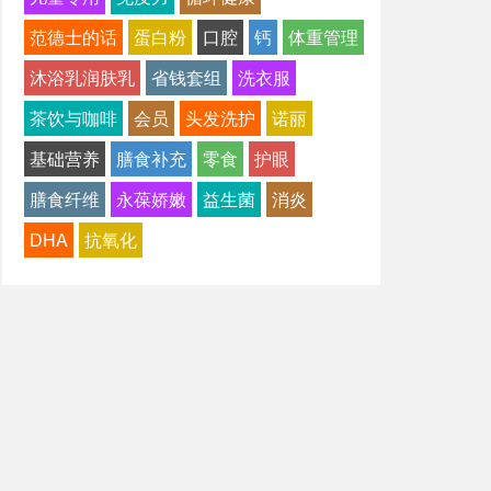
范德士的话
蛋白粉
口腔
钙
体重管理
沐浴乳润肤乳
省钱套组
洗衣服
茶饮与咖啡
会员
头发洗护
诺丽
基础营养
膳食补充
零食
护眼
膳食纤维
永葆娇嫩
益生菌
消炎
DHA
抗氧化