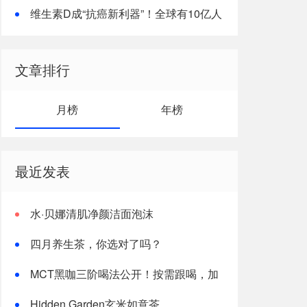
维生素D成“抗癌新利器”！全球有10亿人
都缺它
文章排行
月榜
年榜
最近发表
水·贝娜清肌净颜洁面泡沫
四月养生茶，你选对了吗？
MCT黑咖三阶喝法公开！按需跟喝，加
速燃体
Hidden Garden玄米如意茶