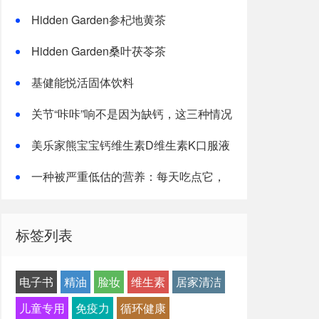
Hidden Garden参杞地黄茶
Hidden Garden桑叶茯苓茶
基健能悦活固体饮料
关节“咔咔”响不是因为缺钙，这三种情况
才是主因
美乐家熊宝宝钙维生素D维生素K口服液
一种被严重低估的营养：每天吃点它，
或能抵消熬夜伤害！
标签列表
电子书
精油
脸妆
维生素
居家清洁
儿童专用
免疫力
循环健康