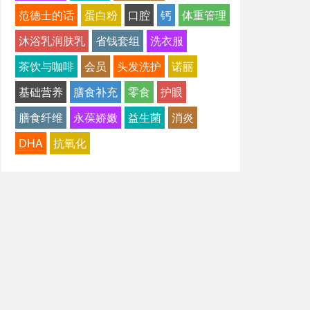
范德士的话
蛋白粉
口腔
钙
体重管理
沐浴乳润肤乳
省钱套组
洗衣服
茶饮与咖啡
会员
头发洗护
诺丽
基础营养
膳食补充
零食
护眼
膳食纤维
永葆娇嫩
益生菌
消炎
DHA
抗氧化