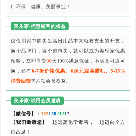
广环保、健康、美丽事业！
美乐家·优惠顾客的权益
仅仅用家中购买生活日用品本来就要支出的开支，
换个品牌用，换个超市买，就可以成为美乐家优惠
顾客，立即享受
90
天100%满意保证，不满意可退可
换，还有
6-7折价格优惠、626元迎宾赠礼、5-15%
消费回馈
等六项会员权益。
美乐家·试用会员邀请
【微信号】：
155
158
2121
7
【我们邀请您】
一起远离化学毒害，一起迈向全方
位富足！