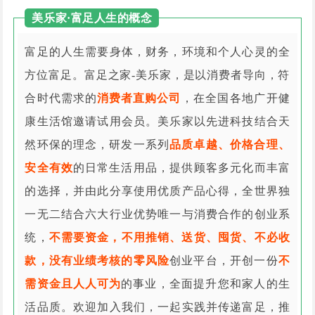
美乐家·富足人生的概念
富足的人生需要身体，财务，环境和个人心灵的全
方位富足。富足之家-美乐家，是以消费者导向，符
合时代需求的
消费者直购公司
，在全国各地广开健
康生活馆邀请试用会员。美乐家以先进科技结合天
然环保的理念，研发一系列
品质卓越、价格合理、
安全有效
的日常生活用品，提供顾客多元化而丰富
的选择，并由此分享使用优质产品心得，全世界独
一无二结合六大行业优势唯一与消费合作的创业系
统，
不需要资金，不用推销、送货、囤货、不必收
款，没有业绩考核的零风险
创业平台，开创一份
不
需资金且人人可为
的事业，全面提升您和家人的生
活品质。欢迎加入我们，一起实践并传递富足，推