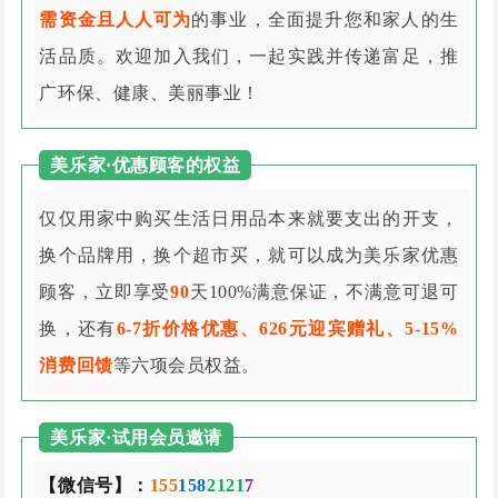
需资金且人人可为
的事业，全面提升您和家人的生
活品质。欢迎加入我们，一起实践并传递富足，推
广环保、健康、美丽事业！
美乐家·优惠顾客的权益
仅仅用家中购买生活日用品本来就要支出的开支，
换个品牌用，换个超市买，就可以成为美乐家优惠
顾客，立即享受
90
天100%满意保证，不满意可退可
换，还有
6-7折价格优惠、626元迎宾赠礼、5-15%
消费回馈
等六项会员权益。
美乐家·试用会员邀请
【微信号】：
155
158
2121
7