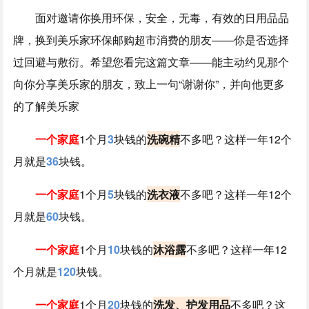
面对邀请你换用环保，安全，无毒，有效的日用品品
牌，换到美乐家环保邮购超市消费的朋友——你是否选择
过回避与敷衍。希望您看完这篇文章——能主动约见那个
向你分享美乐家的朋友，致上一句“谢谢你”，并向他更多
的了解美乐家
一个家庭
1个月
3
块钱的
洗碗精
不多吧？这样一年12个
月就是
36
块钱。
一个家庭
1个月
5
块钱的
洗衣液
不多吧？这样一年12个
月就是
60
块钱。
一个家庭
1个月
10
块钱的
沐浴露
不多吧？这样一年12
个月就是
120
块钱。
一个家庭
1个月
20
块钱的
洗发、护发用品
不多吧？这