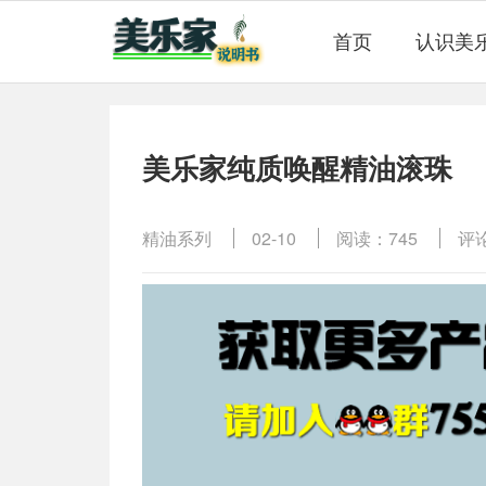
首页
认识美
美乐家纯质唤醒精油滚珠
精油系列
02-10
阅读：745
评