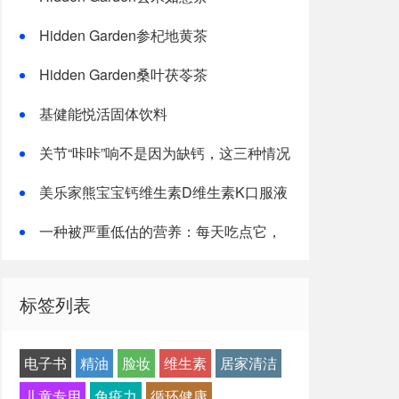
Hidden Garden参杞地黄茶
Hidden Garden桑叶茯苓茶
基健能悦活固体饮料
关节“咔咔”响不是因为缺钙，这三种情况
才是主因
美乐家熊宝宝钙维生素D维生素K口服液
一种被严重低估的营养：每天吃点它，
或能抵消熬夜伤害！
标签列表
电子书
精油
脸妆
维生素
居家清洁
儿童专用
免疫力
循环健康