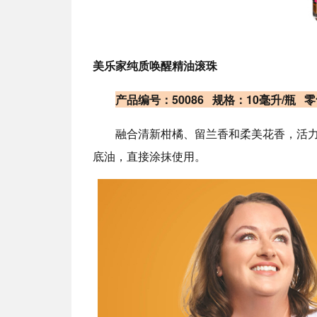
美乐家纯质唤醒精油滚珠
产品编号：50086 规格：10毫升/瓶 
融合清新柑橘、留兰香和柔美花香，活
底油，直接涂抹使用。