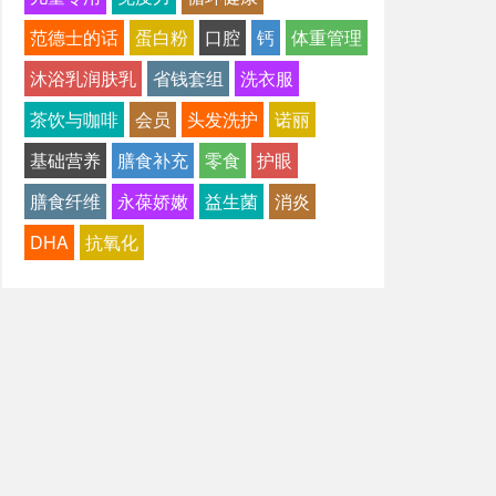
范德士的话
蛋白粉
口腔
钙
体重管理
沐浴乳润肤乳
省钱套组
洗衣服
茶饮与咖啡
会员
头发洗护
诺丽
基础营养
膳食补充
零食
护眼
膳食纤维
永葆娇嫩
益生菌
消炎
DHA
抗氧化