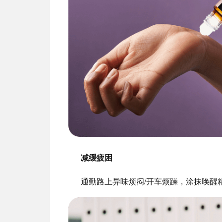
减缓疲困
通勤路上异味烦闷/开车烦躁，涂抹唤醒