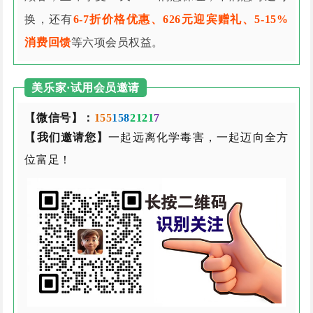
换，还有
6-7折价格优惠、626元迎宾赠礼、5-15%
消费回馈
等六项会员权益。
美乐家·试用会员邀请
【微信号】：
155
158
2121
7
【我们邀请您】
一起远离化学毒害，一起迈向全方
位富足！