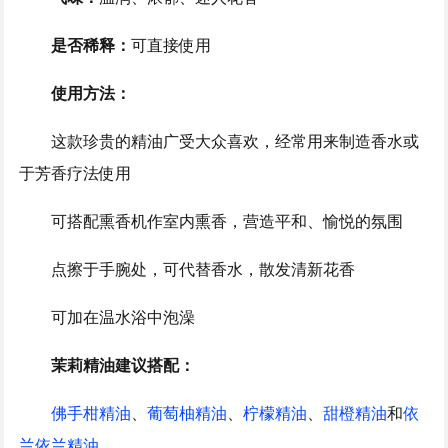
是否稀释：
可直接使用
使用方法：
这款珍贵的精油广受大众喜欢，经常用来制造香水或
于芳香疗法使用
可搭配熏香机作室内熏香，营造平和、愉悦的氛围
点擦于手腕处，可代替香水，散发清新花香
可加在温水浴中泡澡
茉莉精油建议搭配：
佛手柑精油
、
葡萄柚精油
、
柠檬精油
、
甜橙精油
和
依
兰依兰精油