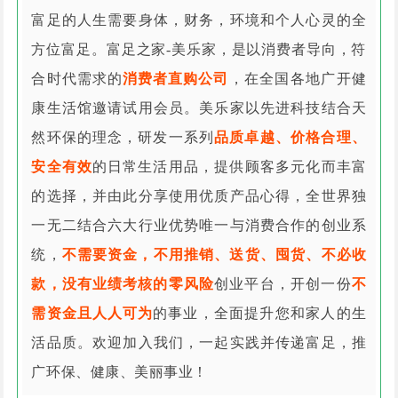
富足的人生需要身体，财务，环境和个人心灵的全
方位富足。富足之家-美乐家，是以消费者导向，符
合时代需求的
消费者直购公司
，在全国各地广开健
康生活馆邀请试用会员。美乐家以先进科技结合天
然环保的理念，研发一系列
品质卓越、价格合理、
安全有效
的日常生活用品，提供顾客多元化而丰富
的选择，并由此分享使用优质产品心得，全世界独
一无二结合六大行业优势唯一与消费合作的创业系
统，
不需要资金，不用推销、送货、囤货、不必收
款，没有业绩考核的零风险
创业平台，开创一份
不
需资金且人人可为
的事业，全面提升您和家人的生
活品质。欢迎加入我们，一起实践并传递富足，推
广环保、健康、美丽事业！