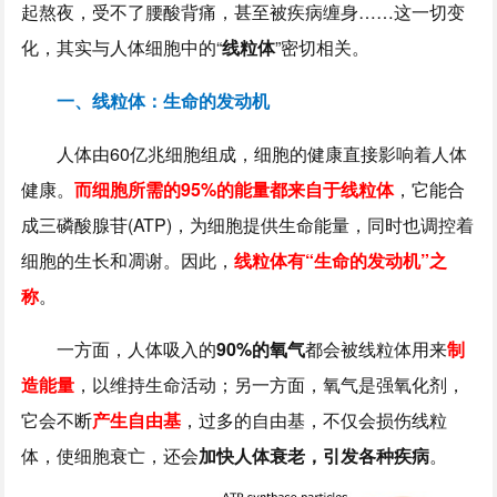
起熬夜，受不了腰酸背痛，甚至被疾病缠身……这一切变
化，其实与人体细胞中的“
线粒体
”密切相关。
一、线粒体：生命的发动机
人体由60亿兆细胞组成，细胞的健康直接影响着人体
健康。
而细胞所需的95%的能量都来自于线粒体
，它能合
成三磷酸腺苷(ATP)，为细胞提供生命能量，同时也调控着
细胞的生长和凋谢。因此，
线粒体有“生命的发动机”之
称
。
一方面，人体吸入的
90%的氧气
都会被线粒体用来
制
造能量
，以维持生命活动；另一方面，氧气是强氧化剂，
它会不断
产生自由基
，过多的自由基，不仅会损伤线粒
体，使细胞衰亡，还会
加快人体衰老，引发各种疾病
。