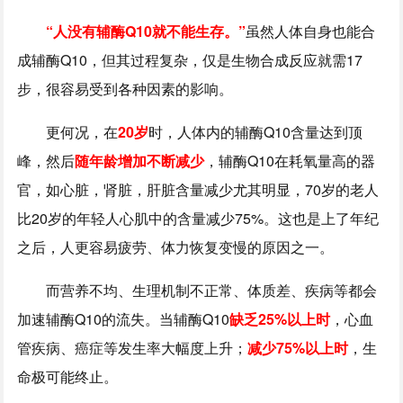
“人没有辅酶Q10就不能生存。”
虽然人体自身也能合
成辅酶Q10，但其过程复杂，仅是生物合成反应就需17
步，很容易受到各种因素的影响。
更何况，在
20岁
时，人体内的辅酶Q10含量达到顶
峰，然后
随年龄增加不断减少
，辅酶Q10在耗氧量高的器
官，如心脏，肾脏，肝脏含量减少尤其明显，70岁的老人
比20岁的年轻人心肌中的含量减少75%。这也是上了年纪
之后，人更容易疲劳、体力恢复变慢的原因之一。
而营养不均、生理机制不正常、体质差、疾病等都会
加速辅酶Q10的流失。当辅酶Q10
缺乏25%以上时
，心血
管疾病、癌症等发生率大幅度上升；
减少75%以上时
，生
命极可能终止。