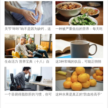
关节“咔咔”响不是因为缺钙，这
一种被严重低估的营养：每天吃
三种情况才是主因
点它，或能抵消熬夜伤害！
生命活力 营养宝典（十八）自
这3种常喝的饮品，可能正悄悄
信应对男性更年期
减少你的骨量
一个容易得脂肪肝的习惯，你可
这种水果是真正的“防血栓高手”
能天天在重复