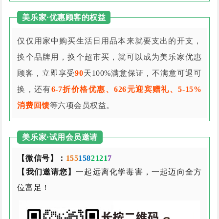
美乐家·优惠顾客的权益
仅仅用家中购买生活日用品本来就要支出的开支，
换个品牌用，换个超市买，就可以成为美乐家优惠
顾客，立即享受
90
天100%满意保证，不满意可退可
换，还有
6-7折价格优惠、626元迎宾赠礼、5-15%
消费回馈
等六项会员权益。
美乐家·试用会员邀请
【微信号】：
155
158
2121
7
【我们邀请您】
一起远离化学毒害，一起迈向全方
位富足！