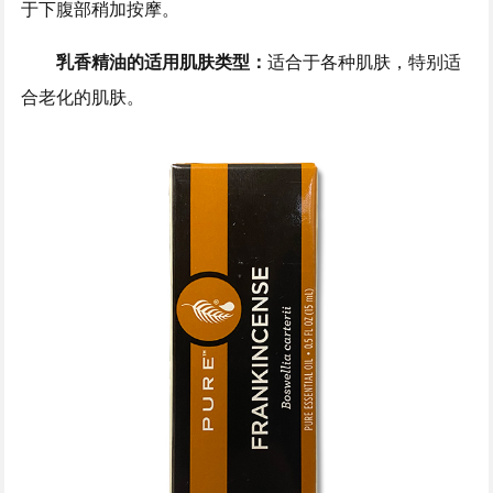
于下腹部稍加按摩。
乳香精油的适用肌肤类型：
适合于各种肌肤，特别适
合老化的肌肤。