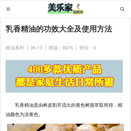
乳香精油的功效大全及使用方法
精油系列
06-13
阅读：6976
评论：0
乳香精油是由树皮割开流出的黄色树脂萃取而得，精
油颜色为淡黄色。