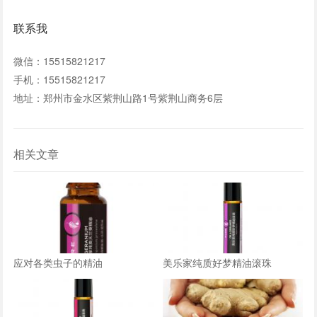
联系我
微信：15515821217
手机：15515821217
地址：郑州市金水区紫荆山路1号紫荆山商务6层
相关文章
应对各类虫子的精油
美乐家纯质好梦精油滚珠