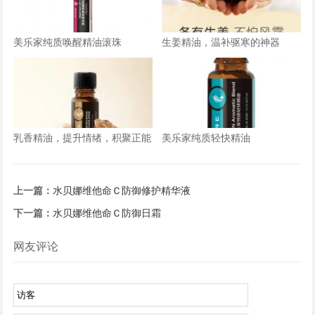
美乐家纯质唤醒精油滚珠
生姜精油，温补驱寒的神器
乳香精油，提升情绪，积聚正能
美乐家纯质轻快精油
量
上一篇：
水贝娜维他命Ｃ防御修护精华液
下一篇：
水贝娜维他命Ｃ防御日霜
网友评论