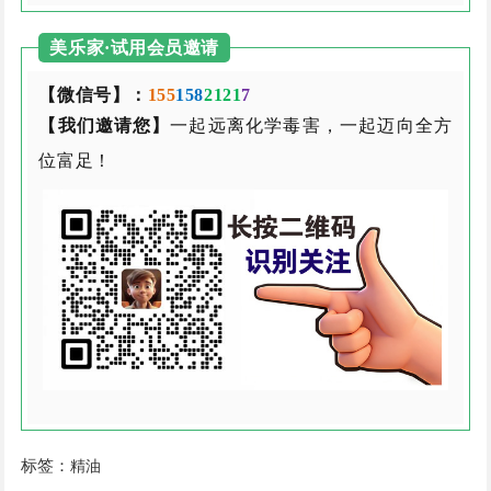
美乐家·试用会员邀请
【微信号】：
155
158
2121
7
【我们邀请您】
一起远离化学毒害，一起迈向全方
位富足！
标签：
精油