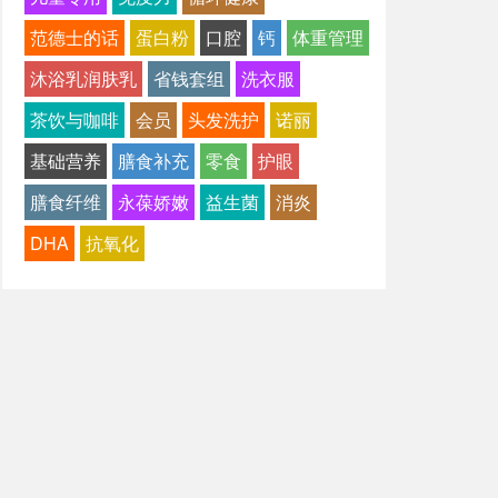
范德士的话
蛋白粉
口腔
钙
体重管理
沐浴乳润肤乳
省钱套组
洗衣服
茶饮与咖啡
会员
头发洗护
诺丽
基础营养
膳食补充
零食
护眼
膳食纤维
永葆娇嫩
益生菌
消炎
DHA
抗氧化