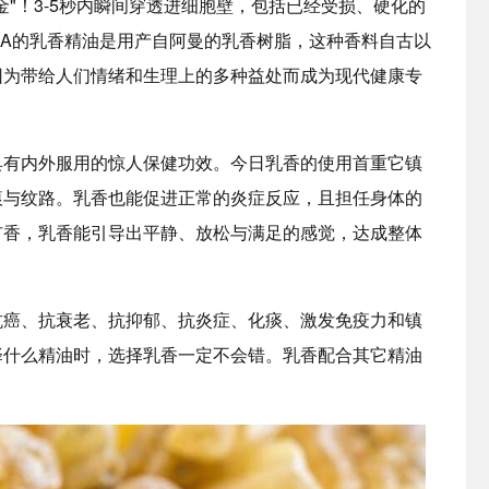
"！3-5秒内瞬间穿透进细胞壁，包括已经受损、硬化的
RRA的乳香精油是用产自阿曼的乳香树脂，这种香料自古以
因为带给人们情绪和生理上的多种益处而成为现代健康专
具有内外服用的惊人保健功效。今日乳香的使用首重它镇
痕与纹路。乳香也能促进正常的炎症反应，且担任身体的
扩香，乳香能引导出平静、放松与满足的感觉，达成整体
抗癌、抗衰老、抗抑郁、抗炎症、化痰、激发免疫力和镇
择什么精油时，选择乳香一定不会错。乳香配合其它精油