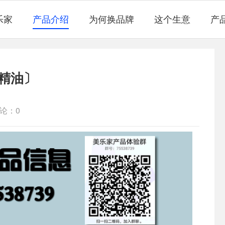
乐家
产品介绍
为何换品牌
这个生意
产
精油〕
论：0