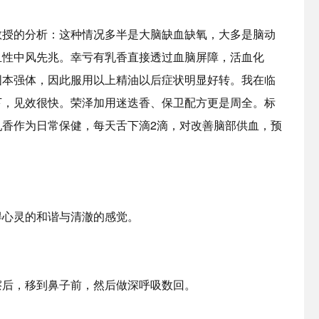
教授的分析：这种情况多半是大脑缺血缺氧，大多是脑动
血性中风先兆。幸亏有乳香直接透过血脑屏障，活血化
固本强体，因此服用以上精油以后症状明显好转。我在临
下，见效很快。荣泽加用迷迭香、保卫配方更是周全。标
香作为日常保健，每天舌下滴2滴，对改善脑部供血，预
得心灵的和谐与清澈的感觉。
擦后，移到鼻子前，然后做深呼吸数回。