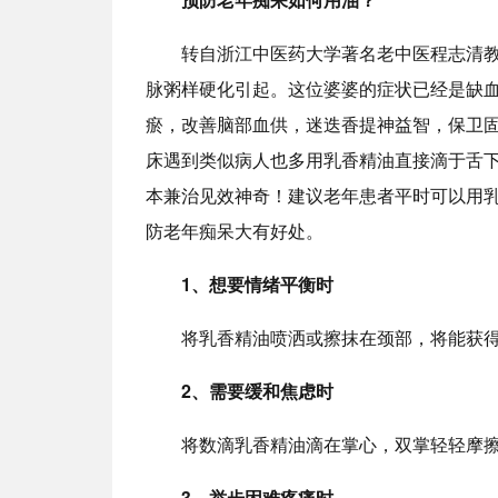
转自浙江中医药大学著名老中医程志清
脉粥样硬化引起。这位婆婆的症状已经是缺
瘀，改善脑部血供，迷迭香提神益智，保卫
床遇到类似病人也多用乳香精油直接滴于舌
本兼治见效神奇！建议老年患者平时可以用乳
防老年痴呆大有好处。
1、想要情绪平衡时
将乳香精油喷洒或擦抹在颈部，将能获
2、需要缓和焦虑时
将数滴乳香精油滴在掌心，双掌轻轻摩
3、举步困难疼痛时