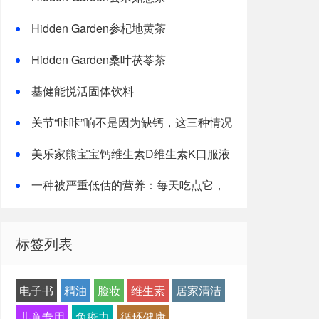
Hidden Garden参杞地黄茶
Hidden Garden桑叶茯苓茶
基健能悦活固体饮料
关节“咔咔”响不是因为缺钙，这三种情况
才是主因
美乐家熊宝宝钙维生素D维生素K口服液
一种被严重低估的营养：每天吃点它，
或能抵消熬夜伤害！
标签列表
电子书
精油
脸妆
维生素
居家清洁
儿童专用
免疫力
循环健康