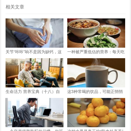
相关文章
关节“咔咔”响不是因为缺钙，这
一种被严重低估的营养：每天吃
三种情况才是主因
点它，或能抵消熬夜伤害！
生命活力 营养宝典（十八）自
这3种常喝的饮品，可能正悄悄
信应对男性更年期
减少你的骨量
一个容易得脂肪肝的习惯，你可
这种水果是真正的“防血栓高手”