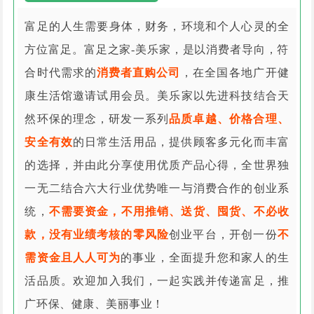
富足的人生需要身体，财务，环境和个人心灵的全
方位富足。富足之家-美乐家，是以消费者导向，符
合时代需求的
消费者直购公司
，在全国各地广开健
康生活馆邀请试用会员。美乐家以先进科技结合天
然环保的理念，研发一系列
品质卓越、价格合理、
安全有效
的日常生活用品，提供顾客多元化而丰富
的选择，并由此分享使用优质产品心得，全世界独
一无二结合六大行业优势唯一与消费合作的创业系
统，
不需要资金，不用推销、送货、囤货、不必收
款，没有业绩考核的零风险
创业平台，开创一份
不
需资金且人人可为
的事业，全面提升您和家人的生
活品质。欢迎加入我们，一起实践并传递富足，推
广环保、健康、美丽事业！