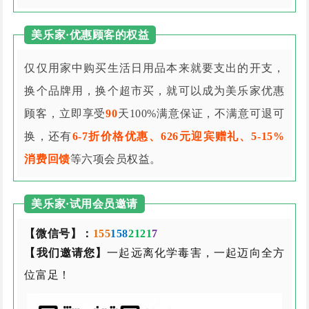
美乐家·优惠顾客的权益
仅仅用家中购买生活日用品本来就要支出的开支，
换个品牌用，换个超市买，就可以成为美乐家优惠
顾客，立即享受
90
天100%满意保证，不满意可退可
换，还有
6-7折价格优惠、626元迎宾赠礼、5-15%
消费回馈
等六项会员权益。
美乐家·试用会员邀请
【微信号】：
155
158
2121
7
【我们邀请您】
一起远离化学毒害，一起迈向全方
位富足！