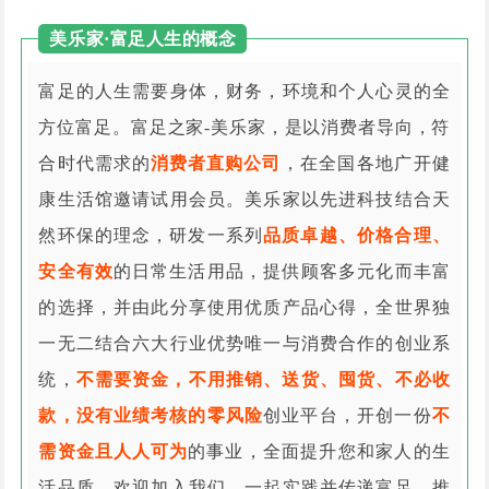
美乐家·富足人生的概念
富足的人生需要身体，财务，环境和个人心灵的全
方位富足。富足之家-美乐家，是以消费者导向，符
合时代需求的
消费者直购公司
，在全国各地广开健
康生活馆邀请试用会员。美乐家以先进科技结合天
然环保的理念，研发一系列
品质卓越、价格合理、
安全有效
的日常生活用品，提供顾客多元化而丰富
的选择，并由此分享使用优质产品心得，全世界独
一无二结合六大行业优势唯一与消费合作的创业系
统，
不需要资金，不用推销、送货、囤货、不必收
款，没有业绩考核的零风险
创业平台，开创一份
不
需资金且人人可为
的事业，全面提升您和家人的生
活品质。欢迎加入我们，一起实践并传递富足，推