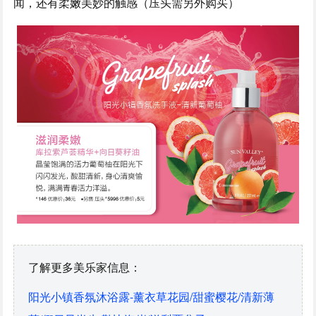
闻，还有柔嫩美妙的触感（压头需另外购买）
了解更多美乐家信息：
阳光小镇香氛沐浴露-薰衣草花园/甜蜜樱花/清新薄