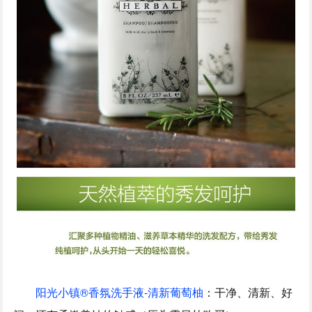
阳光小镇®香氛洗手液-清新葡萄柚
：干净、清新、好