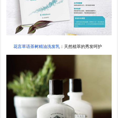
花言草语茶树精油洗发乳
：天然植萃的秀发呵护