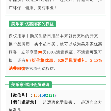
广环保、健康、美丽事业！
美乐家·优惠顾客的权益
仅仅用家中购买生活日用品本来就要支出的开支，
换个品牌用，换个超市买，就可以成为美乐家优惠
顾客，立即享受
90
天100%满意保证，不满意可退可
换，还有
6-7折价格优惠、626元迎宾赠礼、5-15%
消费回馈
等六项会员权益。
美乐家·试用会员邀请
【微信号】：
155
158
2121
7
【我们邀请您】
一起远离化学毒害，一起迈向全方
位富足！