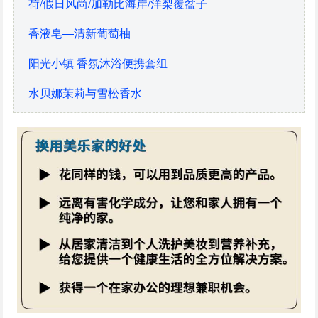
荷/假日风尚/加勒比海岸/洋梨覆盆子
香液皂—清新葡萄柚
阳光小镇 香氛沐浴便携套组
水贝娜茉莉与雪松香水