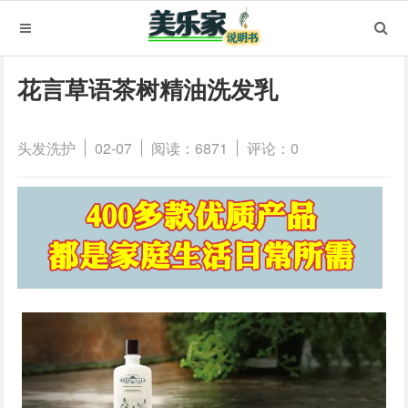
花言草语茶树精油洗发乳
头发洗护
02-07
阅读：6871
评论：0