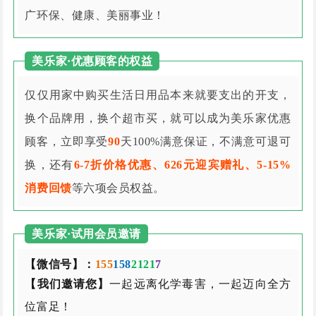
广环保、健康、美丽事业！
美乐家·优惠顾客的权益
仅仅用家中购买生活日用品本来就要支出的开支，
换个品牌用，换个超市买，就可以成为美乐家优惠
顾客，立即享受
90
天100%满意保证，不满意可退可
换，还有
6-7折价格优惠、626元迎宾赠礼、5-15%
消费回馈
等六项会员权益。
美乐家·试用会员邀请
【微信号】：
155
158
2121
7
【我们邀请您】
一起远离化学毒害，一起迈向全方
位富足！