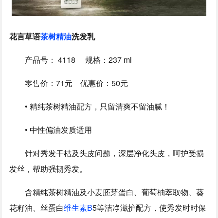
花言草语
茶树精油
洗发乳
产品号： 4118 规格：237 ml
零售价：71元 优惠价：50元
• 精纯茶树精油配方，只留清爽不留油腻！
• 中性偏油发质适用
针对秀发干枯及头皮问题，深层净化头皮，呵护受损
发丝，帮助强韧秀发。
含精纯茶树精油及小麦胚芽蛋白、葡萄柚萃取物、葵
花籽油、丝蛋白
维生素B
5等洁净滋护配方，使秀发时时保