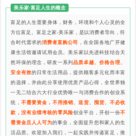
美乐家·富足人生的概念
富足的人生需要身体，财务，环境和个人心灵的全
方位富足。富足之家-美乐家，是以消费者导向，符
合时代需求的
消费者直购公司
，在全国各地广开健
康生活馆邀请试用会员。美乐家以先进科技结合天
然环保的理念，研发一系列
品质卓越、价格合理、
安全有效
的日常生活用品，提供顾客多元化而丰富
的选择，并由此分享使用优质产品心得，全世界独
一无二结合六大行业优势唯一与消费合作的创业系
统，
不需要资金，不用推销、送货、囤货、不必收
款，没有业绩考核的零风险
创业平台，开创一份
不
需资金且人人可为
的事业，全面提升您和家人的生
活品质。欢迎加入我们，一起实践并传递富足，推