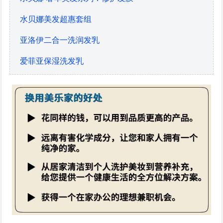
水贝娜美发超惠套组
亚洛伊二合一洗润发乳
爱菲亚保湿洗发乳