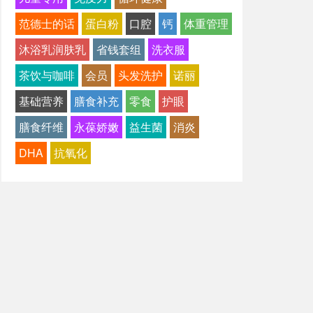
范德士的话
蛋白粉
口腔
钙
体重管理
沐浴乳润肤乳
省钱套组
洗衣服
茶饮与咖啡
会员
头发洗护
诺丽
基础营养
膳食补充
零食
护眼
膳食纤维
永葆娇嫩
益生菌
消炎
DHA
抗氧化