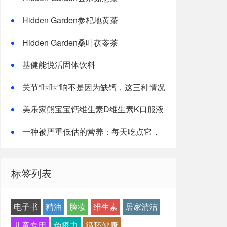
Hidden Garden参杞地黄茶
Hidden Garden桑叶茯苓茶
基健能悦活固体饮料
关节“咔咔”响不是因为缺钙，这三种情况
才是主因
美乐家熊宝宝钙维生素D维生素K口服液
一种被严重低估的营养：每天吃点它，
或能抵消熬夜伤害！
标签列表
电子书
精油
脸妆
维生素
居家清洁
儿童专用
免疫力
循环健康