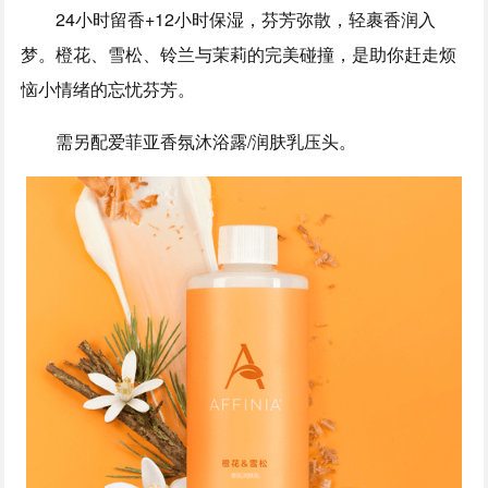
24小时留香+12小时保湿，芬芳弥散，轻裹香润入
梦。橙花、雪松、铃兰与茉莉的完美碰撞，是助你赶走烦
恼小情绪的忘忧芬芳。
需另配爱菲亚香氛沐浴露/润肤乳压头。