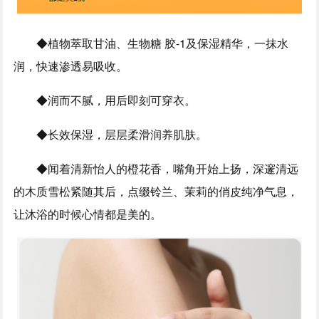
◆植物萃取甘油、生物糖 胶-1及保湿精华，一抹水
润，快速渗透易吸收。
◆润而不腻，用后即刻可穿衣。
◆长效保湿，层层柔滑润养肌肤。
◆闻着清新怡人的橙花香，嘴角开始上扬，深邃清远
的木质雪松紧随其后，点缀铃兰、茉莉的俏皮纯净气息，
让沐浴的时候心情都是美的。