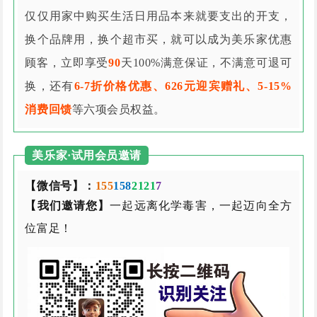
仅仅用家中购买生活日用品本来就要支出的开支，
换个品牌用，换个超市买，就可以成为美乐家优惠
顾客，立即享受
90
天100%满意保证，不满意可退可
换，还有
6-7折价格优惠、626元迎宾赠礼、5-15%
消费回馈
等六项会员权益。
美乐家·试用会员邀请
【微信号】：
155
158
2121
7
【我们邀请您】
一起远离化学毒害，一起迈向全方
位富足！