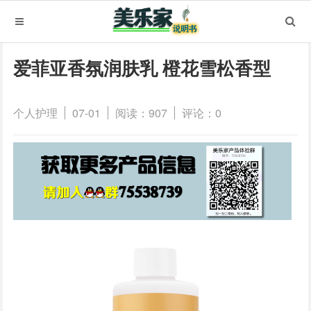
爱菲亚香氛润肤乳 橙花雪松香型
个人护理
07-01
阅读：907
评论：0