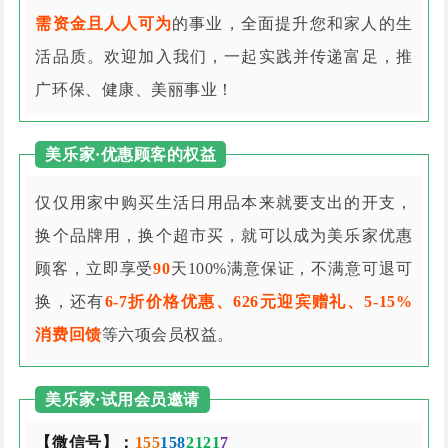
需资金且人人可为
的事业，全面提升您和家人的生
活品质。欢迎加入我们，一起实践并传递富足，推
广环保、健康、美丽事业！
美乐家·优惠顾客的权益
仅仅用家中购买生活日用品本来就要支出的开支，
换个品牌用，换个超市买，就可以成为美乐家优惠
顾客，立即享受
90
天100%满意保证，不满意可退可
换，还有
6-7折价格优惠、626元迎宾赠礼、5-15%
消费回馈
等六项会员权益。
美乐家·试用会员邀请
【微信号】：
155
158
2121
7