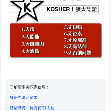
了解更多美乐家信息：
纤倍力混合坚果
洁齿牙膏—鲜薄荷/醇肉桂