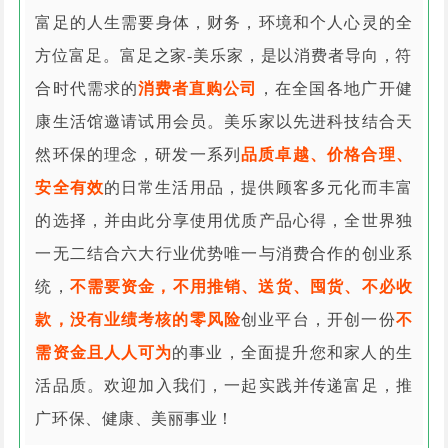
富足的人生需要身体，财务，环境和个人心灵的全
方位富足。富足之家-美乐家，是以消费者导向，符
合时代需求的
消费者直购公司
，在全国各地广开健
康生活馆邀请试用会员。美乐家以先进科技结合天
然环保的理念，研发一系列
品质卓越、价格合理、
安全有效
的日常生活用品，提供顾客多元化而丰富
的选择，并由此分享使用优质产品心得，全世界独
一无二结合六大行业优势唯一与消费合作的创业系
统，
不需要资金，不用推销、送货、囤货、不必收
款，没有业绩考核的零风险
创业平台，开创一份
不
需资金且人人可为
的事业，全面提升您和家人的生
活品质。欢迎加入我们，一起实践并传递富足，推
广环保、健康、美丽事业！