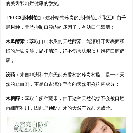
的美齿和灿烂健康的微笑。
T40-C3茶树精油：
这种精纯珍贵的茶树精油萃取互叶白千
层树种，天然抑制口腔内的坏因子，有助口气清新；
木瓜酵素：
萃取自山木瓜的天然酵素，能溶解牙齿表面残
留的牙垢食渍，温和洁净，绝不伤害珐琅质并维持口腔健
康；
没药：
来自非洲和中东天然芳香树的珍贵树脂，是一种天
然的止血剂，更是自古流传至今的天然消炎抑菌成分；
木糖醇：
萃取自多种蔬果，由于这种天然代糖不会被口腔
内细菌利用，因此是预防蛀牙的天然有效甜味成分。