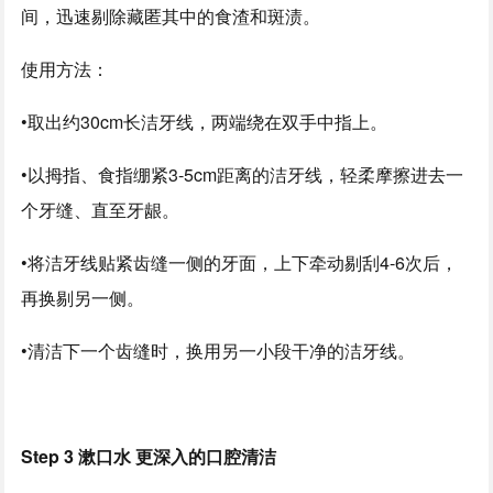
间，迅速剔除藏匿其中的食渣和斑渍。
使用方法：
•
取出约30cm长洁牙线，两端绕在双手中指上。
•
以拇指、食指绷紧3-5cm距离的洁牙线，轻柔摩擦进去一
个牙缝、直至牙龈。
•
将洁牙线贴紧齿缝一侧的牙面，上下牵动剔刮4-6次后，
再换剔另一侧。
•
清洁下一个齿缝时，换用另一小段干净的洁牙线。
Step 3 漱口水 更深入的口腔清洁