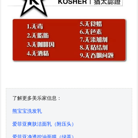
了解更多美乐家信息：
熊宝宝洗发乳
爱菲亚爽肤洁面乳（附压头）
爱菲亚净透控油面膜（绿茶）