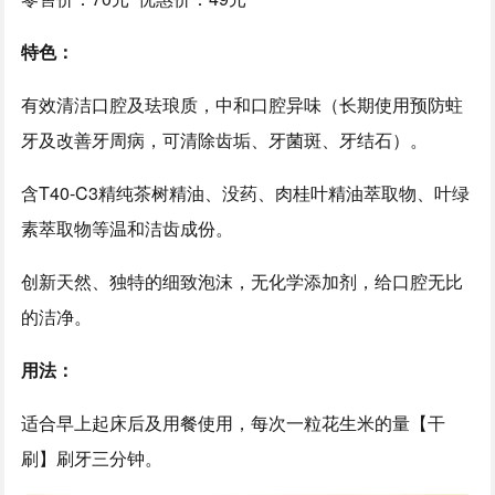
特色：
有效清洁口腔及珐琅质，中和口腔异味（长期使用预防蛀
牙及改善牙周病，可清除齿垢、牙菌斑、牙结石）。
含T40-C3精纯茶树精油、没药、肉桂叶精油萃取物、叶绿
素萃取物等温和洁齿成份。
创新天然、独特的细致泡沫，无化学添加剂，给口腔无比
的洁净。
用法：
适合早上起床后及用餐使用，每次一粒花生米的量【干
刷】刷牙三分钟。