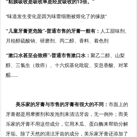
“粘膜吸收是吸收率是经皮吸收的13倍。”
“味道发生变化是因为味蕾细胞被熔化了的缘故”
“儿童牙膏更危险”-普通市售的牙膏一般有：
人工甜味剂、
月桂醇硫酸钠、研磨剂、丙二醇、香料、着色剂
“漱口水甚至会致癌”-普通市售漱口水：
聚乙二醇、山梨
醇、三氯生（致癌）、十六烷基化吡啶、安息香酸、对苯
醌......
美乐家的牙膏与市售的牙膏有很大的不同：
市面上的
牙膏都是用摩擦剂和发泡剂来清洁牙齿，无一例外；而美
乐家的牙膏不用这些成分，它用木瓜、蛋白酶来帮助分解
牙垢。除了天然的清洁牙齿的成分，美乐家牙膏还添加了