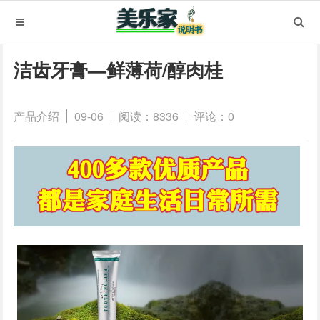
洁齿牙膏—鲜薄荷/醇肉桂
产品介绍
09-06
阅读：8336
评论：0