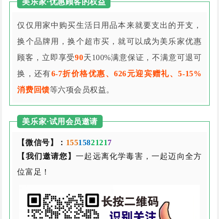
美乐家·优惠顾客的权益
仅仅用家中购买生活日用品本来就要支出的开支，
换个品牌用，换个超市买，就可以成为美乐家优惠
顾客，立即享受
90
天100%满意保证，不满意可退可
换，还有
6-7折价格优惠、626元迎宾赠礼、5-15%
消费回馈
等六项会员权益。
美乐家·试用会员邀请
【微信号】：
155
158
2121
7
【我们邀请您】
一起远离化学毒害，一起迈向全方
位富足！