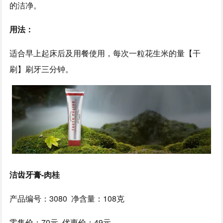
的洁净。
用法：
适合早上起床后及用餐使用，每次一粒花生米的量【干
刷】刷牙三分钟。
洁齿牙膏-肉桂
产品编号：3080 净含量：108克
零售价：70元 优惠价：49元