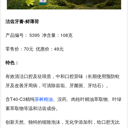
洁齿牙膏-鲜薄荷
产品编号： 5395 净含量：108克
零售价：70元 优惠价：49元
特色：
有效清洁口腔及珐琅质，中和口腔异味（长期使用预防蛀
牙及改善牙周病，可清除齿垢、牙菌斑、牙结石）。
含T40-C3精纯
茶树精油
、没药、肉桂叶精油萃取物、叶绿
素萃取物等温和洁齿成份。
创新天然、独特的细致泡沫，无化学添加剂，给口腔无比