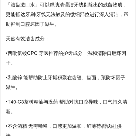
「洁齿漱口水」可以帮助清理洁牙线剔除出的残留物质，
更能抵达牙刷/牙线无法触及的微细部位进行深入清洁，帮
助抑制口腔坏因子滋生。
天然有效洁齿成分：
•
西吡氯铵CPC 牙医推荐的护齿成分，温和清除口腔坏因
子。
•
乳酸锌 能帮助防止牙垢积聚在齿缝、齿面，预防坏因子
滋生。
•
T40-C3茶树精油与没药 帮助对抗口腔异味，口气持久清
新。
•
不含酒精 无需稀释，口感更加温和，鲜薄荷/醇肉桂供
选。