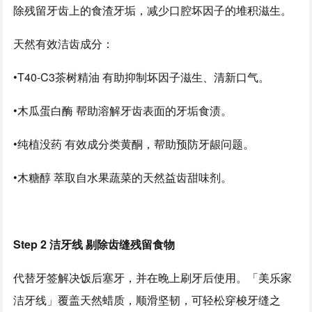
除残留牙齿上的食渣牙垢，减少口腔坏因子的堆积滋生。
天然有效洁齿成分：
•
T40-C3茶树精油 有助抑制坏因子滋生、清新口气。
•
木瓜蛋白酶 帮助溶解牙齿表面的牙垢食渍。
•
纯植没药 有效成分类黄酮，帮助预防牙龈问题。
•
木糖醇 萃取自水果蔬菜的天然益齿甜味剂。
Step 2 洁牙线 剔除齿缝残留食物
代替牙签解决饭后塞牙，并在晚上刷牙后使用。「美乐家
洁牙线」覆盖天然蜡质，顺滑坚韧，可轻松穿梭牙缝之