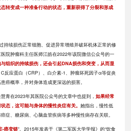
状态转变成一种准备行动的状态，重新获得了分裂和形成
通过持续损伤正常细胞、促进异常增殖并破坏机体正常的修
医院肿瘤科主任医师江皓在2022年该院微信公众号的一
与组织的持续损伤，还会引起DNA损伤和突变，从而显
C反应蛋白（CRP）、白介素-1、肿瘤坏死因子α等促炎
高患癌概率，并对身体造成更深远的损害。
慧青在2023年其医院公众号的文章中也提到，
如果经常
康状态，这可能与身体的慢性炎症有关。
她指出，慢性低
与癌症、糖尿病、心脑血管疾病等多种慢性病存在关联。
症-癌变链
”。2015年发表于《第二军医大学学报》的“饮食