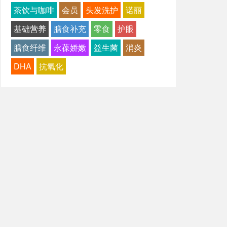
茶饮与咖啡
会员
头发洗护
诺丽
基础营养
膳食补充
零食
护眼
膳食纤维
永葆娇嫩
益生菌
消炎
DHA
抗氧化