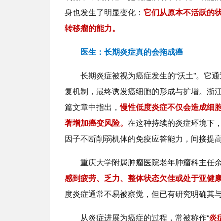
身也发生了明显变化：
它们从原本不活跃的
转移瘤的能力。
医生：长期炎症真的会拖成癌
长期炎症被视为癌症发生的“沃土”。它
复机制，最终诱发癌细胞的形成与扩增。浙江
篇文章中指出，
慢性低度炎症不仅会造成细胞
著增加癌变风险。
在这种持续的炎症环境下，
因子不断削弱机体的免疫应答能力，间接提
重庆大学附属肿瘤医院老年肿瘤科主任余
感到疲劳、乏力、整体状态欠佳或处于亚健
度炎症通常不易被察觉，但已有研究明确其
从炎症进展为癌症的过程，常被称作“
炎