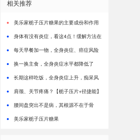
相关推荐
美乐家栀子压片糖果的主要成份和作用
身体有没有炎症，看这4点！缓解方法在
文末
每天早餐加一物，全身炎症、癌症风险
都降低！
换一换主食，全身炎症水平都降低了
长期这样吃饭，全身炎症上升，痴呆风
险增加！
肩颈、关节疼痛？【栀子压片+径捷能】
养关节，强肌肉，消炎症，一步到位
腰间盘突出不是病，其根源不在于骨
头，而在于筋
美乐家栀子压片糖果