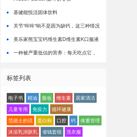
基健能悦活固体饮料
关节“咔咔”响不是因为缺钙，这三种情况
才是主因
美乐家熊宝宝钙维生素D维生素K口服液
一种被严重低估的营养：每天吃点它，
或能抵消熬夜伤害！
标签列表
电子书
精油
脸妆
维生素
居家清洁
儿童专用
免疫力
循环健康
范德士的话
蛋白粉
口腔
钙
体重管理
沐浴乳润肤乳
省钱套组
洗衣服