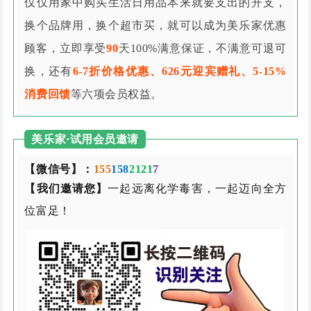
仅仅用家中购买生活日用品本来就要支出的开支，
换个品牌用，换个超市买，就可以成为美乐家优惠
顾客，立即享受
90
天100%满意保证，不满意可退可
换，还有
6-7折价格优惠、626元迎宾赠礼、5-15%
消费回馈
等六项会员权益。
美乐家·试用会员邀请
【微信号】：
155
158
2121
7
【我们邀请您】
一起远离化学毒害，一起迈向全方
位富足！