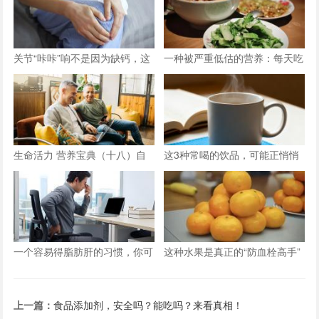
关节“咔咔”响不是因为缺钙，这
一种被严重低估的营养：每天吃
三种情况才是主因
点它，或能抵消熬夜伤害！
生命活力 营养宝典（十八）自
这3种常喝的饮品，可能正悄悄
信应对男性更年期
减少你的骨量
一个容易得脂肪肝的习惯，你可
这种水果是真正的“防血栓高手”
能天天在重复
上一篇：
食品添加剂，安全吗？能吃吗？来看真相！