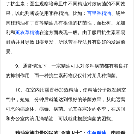
了抗生素；医生观察培养皿中不同精油对致病菌的不同效
果，以此判断该使用哪种精油。比如：
百里香精油
、锡兰
肉桂精油和丁香等精油具有很强的抗菌性，而松树、尤加
利和
薰衣草精油
在这方面表现一般。由于服用抗生素容易
耐药并且导致旧疾复发，所以芳香疗法具有良好的发展前
景。
9、通常情况下，一宗精油可以对多种病菌都有着良好
的抑制作用，而一种抗生素药物仅仅针对某几种病菌。
10、在室内用熏香器加热精油，使精油分子散发到空
气中，短短十分钟后就能达到很好的杀菌效果，从此远离
可恶的病原体、病毒、病菌。尤其在寒冷的冬季，在房间
和办公室内滴几滴精油，可以就此摆脱病菌的困扰。
精油家族中最凶猛的“杀菌卫士”：
牛至精油
、肉桂精