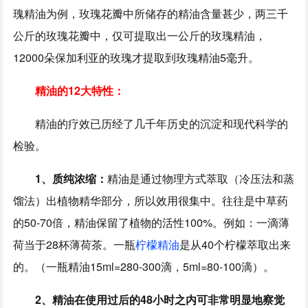
瑰精油为例，玫瑰花瓣中所储存的精油含量甚少，两三千
公斤的玫瑰花瓣中，仅可提取出一公斤的玫瑰精油，
12000朵保加利亚的玫瑰才提取到玫瑰精油5毫升。
精油的12大特性：
精油的疗效已历经了几千年历史的沉淀和现代科学的
检验。
1、质纯浓缩：
精油是通过物理方式萃取（冷压法和蒸
馏法）出植物精华部分，所以效用很集中。往往是中草药
的50-70倍，精油保留了植物的活性100%。例如：一滴薄
荷当于28杯薄荷茶。一瓶
柠檬精油
是从40个柠檬萃取出来
的。（一瓶精油15ml=280-300滴，5ml=80-100滴）。
2、精油在使用过后的48小时之内可非常明显地察觉