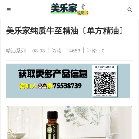
美乐家纯质牛至精油〔单方精油〕
精油系列
03-03
阅读：14653
评论：0