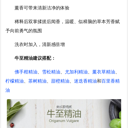
薰香可带来清新洁净的体验
稀释后双掌揉搓后闻香，温暖、似樟脑的草本芳香赋
予向前勇气的氛围
洗衣时加入，清新感倍增
牛至精油建议搭配：
佛手柑精油
、
雪松精油
、
尤加利精油
、
薰衣草精油
、
柠檬精油
、
茶树精油
、
甜橙精油
、
迷迭香精油
和
百里香精
油