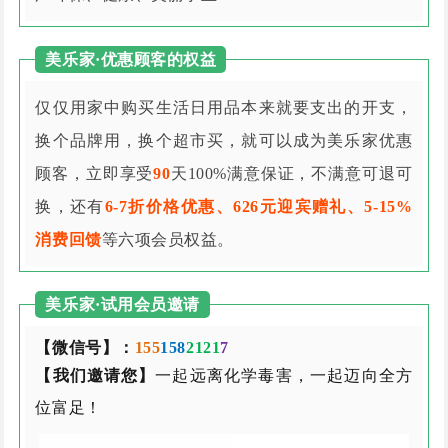
美乐家·优惠顾客的权益
仅仅用家中购买生活日用品本来就要支出的开支，
换个品牌用，换个超市买，就可以成为美乐家优惠
顾客，立即享受
90
天100%满意保证，不满意可退可
换，还有
6-7折价格优惠、626元迎宾赠礼、5-15%
消费回馈
等六项会员权益。
美乐家·试用会员邀请
【微信号】：
155
158
2121
7
【我们邀请您】
一起远离化学毒害，一起迈向全方
位富足！