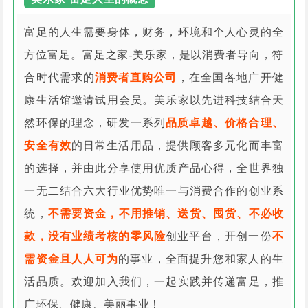
富足的人生需要身体，财务，环境和个人心灵的全
方位富足。富足之家-美乐家，是以消费者导向，符
合时代需求的
消费者直购公司
，在全国各地广开健
康生活馆邀请试用会员。美乐家以先进科技结合天
然环保的理念，研发一系列
品质卓越、价格合理、
安全有效
的日常生活用品，提供顾客多元化而丰富
的选择，并由此分享使用优质产品心得，全世界独
一无二结合六大行业优势唯一与消费合作的创业系
统，
不需要资金，不用推销、送货、囤货、不必收
款，没有业绩考核的零风险
创业平台，开创一份
不
需资金且人人可为
的事业，全面提升您和家人的生
活品质。欢迎加入我们，一起实践并传递富足，推
广环保、健康、美丽事业！