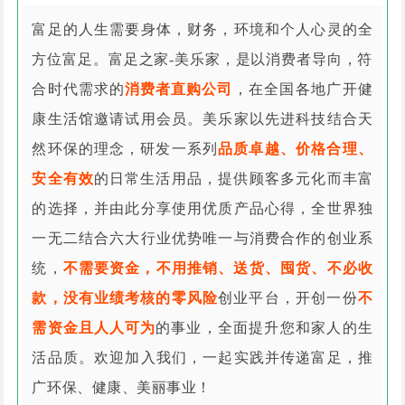
富足的人生需要身体，财务，环境和个人心灵的全
方位富足。富足之家-美乐家，是以消费者导向，符
合时代需求的
消费者直购公司
，在全国各地广开健
康生活馆邀请试用会员。美乐家以先进科技结合天
然环保的理念，研发一系列
品质卓越、价格合理、
安全有效
的日常生活用品，提供顾客多元化而丰富
的选择，并由此分享使用优质产品心得，全世界独
一无二结合六大行业优势唯一与消费合作的创业系
统，
不需要资金，不用推销、送货、囤货、不必收
款，没有业绩考核的零风险
创业平台，开创一份
不
需资金且人人可为
的事业，全面提升您和家人的生
活品质。欢迎加入我们，一起实践并传递富足，推
广环保、健康、美丽事业！