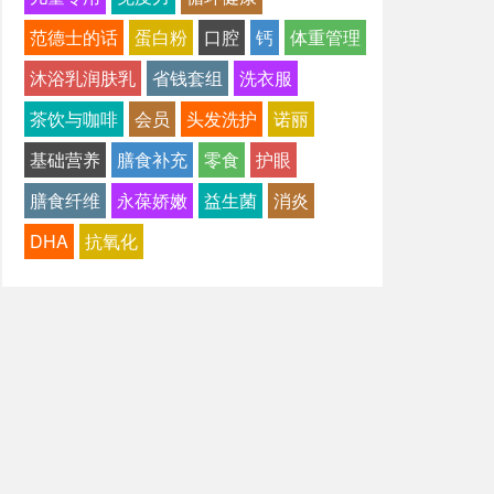
范德士的话
蛋白粉
口腔
钙
体重管理
沐浴乳润肤乳
省钱套组
洗衣服
茶饮与咖啡
会员
头发洗护
诺丽
基础营养
膳食补充
零食
护眼
膳食纤维
永葆娇嫩
益生菌
消炎
DHA
抗氧化