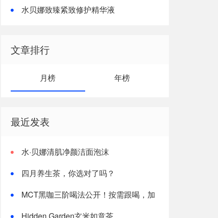
水贝娜致臻紧致修护精华液
文章排行
月榜
年榜
最近发表
水·贝娜清肌净颜洁面泡沫
四月养生茶，你选对了吗？
MCT黑咖三阶喝法公开！按需跟喝，加
速燃体
Hidden Garden玄米如意茶