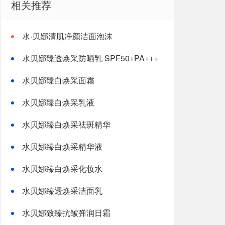
相关推荐
水·贝娜清肌净颜洁面泡沫
水贝娜臻透焕采防晒乳 SPF50+PA+++
水贝娜臻白焕采面霜
水贝娜臻白焕采乳液
水贝娜臻白焕采祛斑精华
水贝娜臻白焕采精华液
水贝娜臻白焕采化妆水
水贝娜臻透焕采洁面乳
水贝娜致臻抗皱弹润日霜