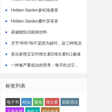
Hidden Garden参杞地黄茶
Hidden Garden桑叶茯苓茶
基健能悦活固体饮料
关节“咔咔”响不是因为缺钙，这三种情况
才是主因
美乐家熊宝宝钙维生素D维生素K口服液
一种被严重低估的营养：每天吃点它，
或能抵消熬夜伤害！
标签列表
电子书
精油
脸妆
维生素
居家清洁
儿童专用
免疫力
循环健康