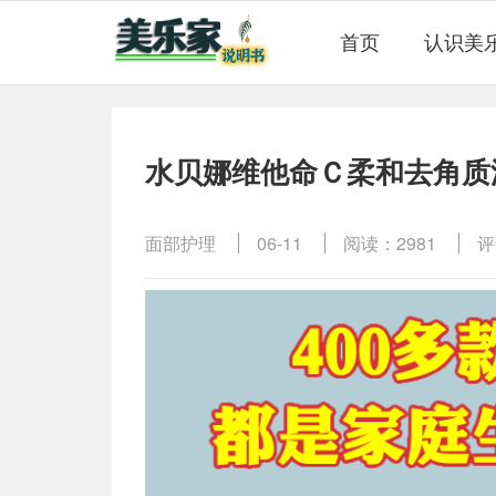
首页
认识美
水贝娜维他命Ｃ柔和去角质
面部护理
06-11
阅读：2981
评