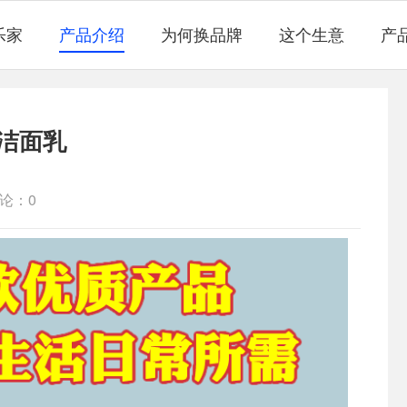
乐家
产品介绍
为何换品牌
这个生意
产
洁面乳
论：0