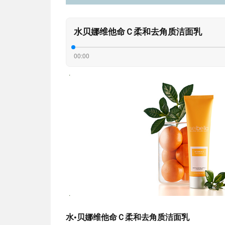
水贝娜维他命Ｃ柔和去角质洁面乳
00:00
水•贝娜维他命Ｃ柔和去角质洁面乳