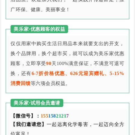
广环保、健康、美丽事业！
美乐家·优惠顾客的权益
仅仅用家中购买生活日用品本来就要支出的开支，
换个品牌用，换个超市买，就可以成为美乐家优惠
顾客，立即享受
90
天100%满意保证，不满意可退可
换，还有
6-7折价格优惠、626元迎宾赠礼、5-15%
消费回馈
等六项会员权益。
美乐家·试用会员邀请
【微信号】：
155
158
2121
7
【我们邀请您】
一起远离化学毒害，一起迈向全方
位富足！