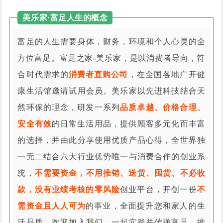
美乐家·富足人生的概念
富足的人生需要身体，财务，环境和个人心灵的全
方位富足。富足之家-美乐家，是以消费者导向，符
合时代需求的
消费者直购公司
，在全国各地广开健
康生活馆邀请试用会员。美乐家以先进科技结合天
然环保的理念，研发一系列
品质卓越、价格合理、
安全有效
的日常生活用品，提供顾客多元化而丰富
的选择，并由此分享使用优质产品心得，全世界独
一无二结合六大行业优势唯一与消费合作的创业系
统，
不需要资金，不用推销、送货、囤货、不必收
款，没有业绩考核的零风险
创业平台，开创一份
不
需资金且人人可为
的事业，全面提升您和家人的生
活品质。欢迎加入我们，一起实践并传递富足，推