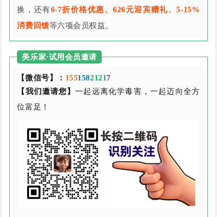
换，还有
6-7折价格优惠、626元迎宾赠礼、5-15%
消费回馈
等六项会员权益。
美乐家·试用会员邀请
【微信号】：
155
158
2121
7
【我们邀请您】
一起远离化学毒害，一起迈向全方
位富足！