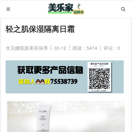
轻之肌保湿隔离日霜
水贝娜肌肤美容保养
03-12
阅读：5474
评论：0