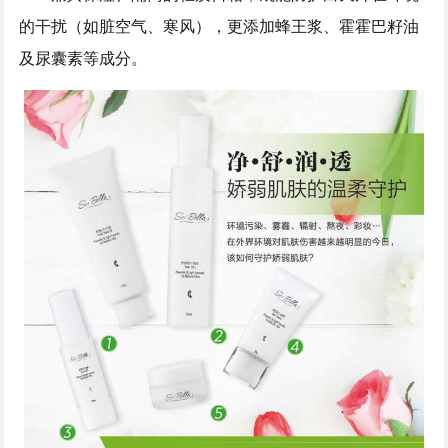
的干扰（如脏空气、寒风），更添加蜂王浆、霍霍巴籽油
及尿囊素等成分。