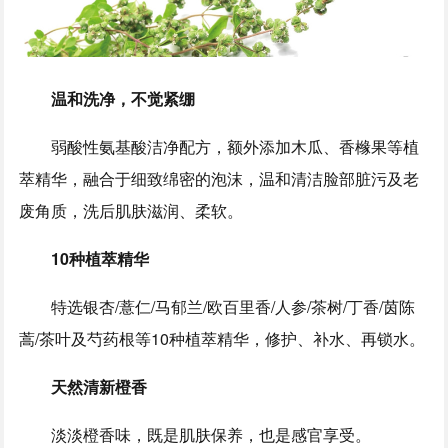
温和洗净，不觉紧绷
弱酸性氨基酸洁净配方，额外添加木瓜、香橼果等植
萃精华，融合于细致绵密的泡沫，温和清洁脸部脏污及老
废角质，洗后肌肤滋润、柔软。
10种植萃精华
特选银杏/薏仁/马郁兰/欧百里香/人参/茶树/丁香/茵陈
蒿/茶叶及芍药根等10种植萃精华，修护、补水、再锁水。
天然清新橙香
淡淡橙香味，既是肌肤保养，也是感官享受。