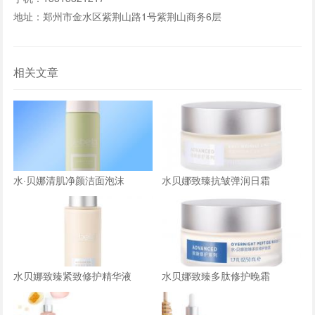
地址：郑州市金水区紫荆山路1号紫荆山商务6层
相关文章
水·贝娜清肌净颜洁面泡沫
水贝娜致臻抗皱弹润日霜
水贝娜致臻紧致修护精华液
水贝娜致臻多肽修护晚霜