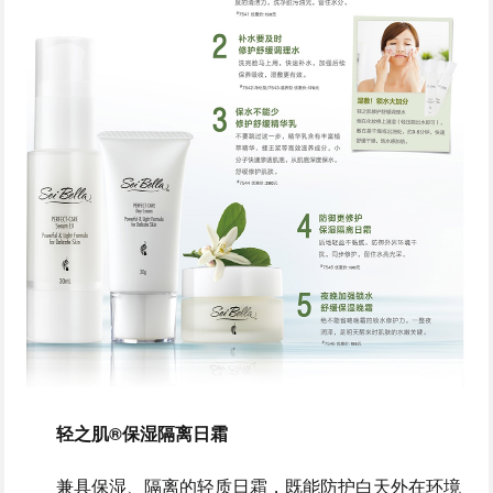
轻之肌®保湿隔离日霜
兼具保湿、隔离的轻质日霜，既能防护白天外在环境