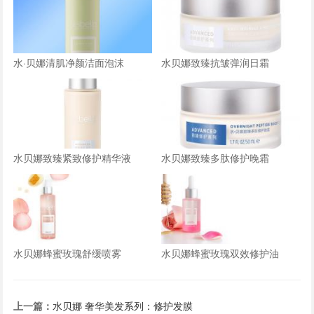
水·贝娜清肌净颜洁面泡沫
水贝娜致臻抗皱弹润日霜
水贝娜致臻紧致修护精华液
水贝娜致臻多肽修护晚霜
水贝娜蜂蜜玫瑰舒缓喷雾
水贝娜蜂蜜玫瑰双效修护油
上一篇：
水贝娜 奢华美发系列：修护发膜