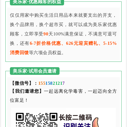
美乐家·优惠顾客的权益
仅仅用家中购买生活日用品本来就要支出的开支，
换个品牌用，换个超市买，就可以成为美乐家优惠
顾客，立即享受
90
天100%满意保证，不满意可退可
换，还有
6-7折价格优惠、626元迎宾赠礼、5-15%
消费回馈
等六项会员权益。
美乐家·试用会员邀请
【微信号】：
155
158
2121
7
【我们邀请您】
一起远离化学毒害，一起迈向全方
位富足！