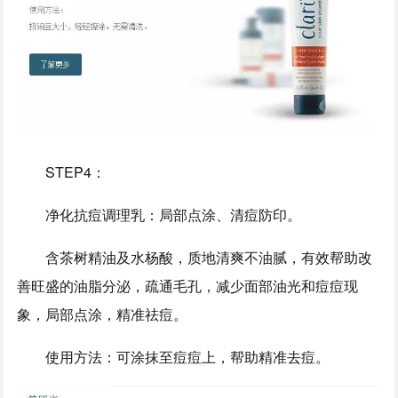
STEP4：
净化抗痘调理乳：局部点涂、清痘防印。
含茶树精油及水杨酸，质地清爽不油腻，有效帮助改
善旺盛的油脂分泌，疏通毛孔，减少面部油光和痘痘现
象，局部点涂，精准祛痘。
使用方法：可涂抹至痘痘上，帮助精准去痘。