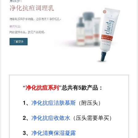
“
净化抗痘系列
”总共有5款产品：
净化抗痘洁肤慕斯
（附压头）
1、
净化抗痘收敛水
（压头需要单买）
2、
净化清爽保湿凝露
3、