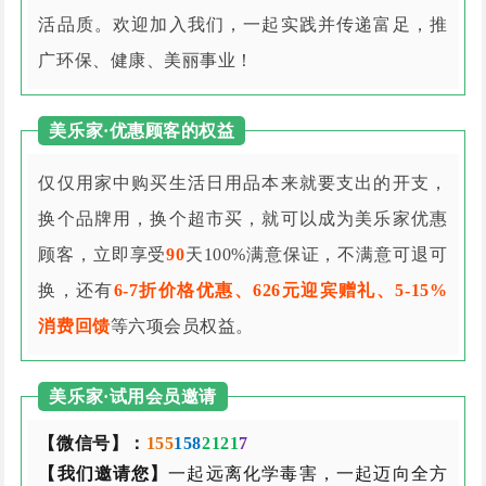
活品质。欢迎加入我们，一起实践并传递富足，推
广环保、健康、美丽事业！
美乐家·优惠顾客的权益
仅仅用家中购买生活日用品本来就要支出的开支，
换个品牌用，换个超市买，就可以成为美乐家优惠
顾客，立即享受
90
天100%满意保证，不满意可退可
换，还有
6-7折价格优惠、626元迎宾赠礼、5-15%
消费回馈
等六项会员权益。
美乐家·试用会员邀请
【微信号】：
155
158
2121
7
【我们邀请您】
一起远离化学毒害，一起迈向全方