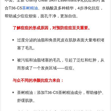
合T36-C5
茶树精油
、水杨酸及多种精华，4步净化抗痘，
帮助减少痘痘烦恼，面孔干净，更加自信。
了解痘痘的形成原因，对预防痘痘至关重要。
过度分泌的油脂和角质死皮在肌肤表面大量堆积堵
塞了毛孔。
被污垢和油脂堵塞的毛孔，引起了泛红和红肿，从
而形成了一个发炎区域——痘痘。
与众不同的净颜抗痘力来自：
茶树精油：添加T36-C5茶树精油成分，帮助修护、
舒缓肌肤。