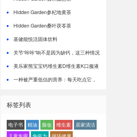
Hidden Garden参杞地黄茶
Hidden Garden桑叶茯苓茶
基健能悦活固体饮料
关节“咔咔”响不是因为缺钙，这三种情况
才是主因
美乐家熊宝宝钙维生素D维生素K口服液
一种被严重低估的营养：每天吃点它，
或能抵消熬夜伤害！
标签列表
电子书
精油
脸妆
维生素
居家清洁
儿童专用
免疫力
循环健康