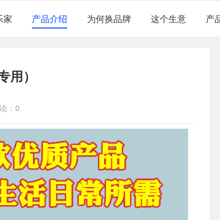
乐家
产品介绍
为何换品牌
这个生意
产
专用）
论：0