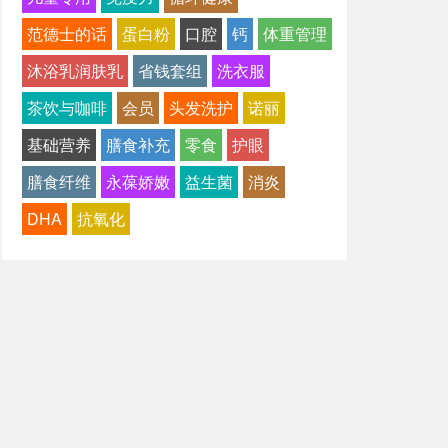
范德士的话
蛋白粉
口腔
钙
体重管理
沐浴乳润肤乳
省钱套组
洗衣服
茶饮与咖啡
会员
头发洗护
诺丽
基础营养
膳食补充
零食
护眼
膳食纤维
永葆娇嫩
益生菌
消炎
DHA
抗氧化