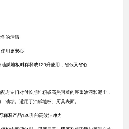
设备的清洁
，使用更安心
扫油腻地板时稀释成120升使用，省钱又省心
油配方专门对付长期堆积或高热附着的厚重油污和泥尘，
物、油垢。适用于油腻地板、厨具表面。
可稀释产品120升的高效洁净力
任何如含氯漂白剂、阿摩尼亚、研磨剂或磷酸盐等潜在的