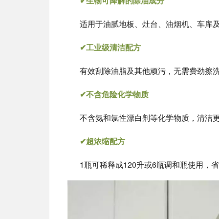
✔生物可降解的除油成分
适用于油腻地板、灶台、油烟机、车库
✔工业级清洁配方
有效刮除油脂及其他顽污，无需费劲擦
✔不含危险化学物质
不含氨和氯性漂白剂等化学物质，清洁
✔超浓缩配方
1瓶可稀释成120升或6瓶调和瓶使用，