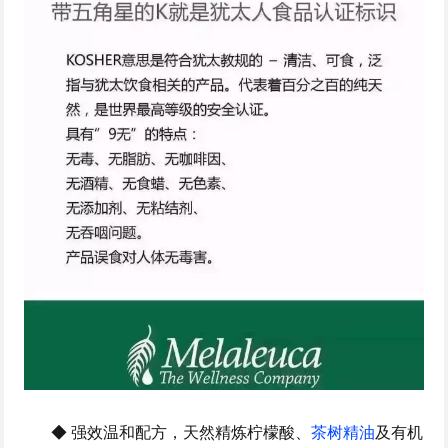
◆ 强效温和配方，天然精炼柠檬酸、
茶树精油
及有机