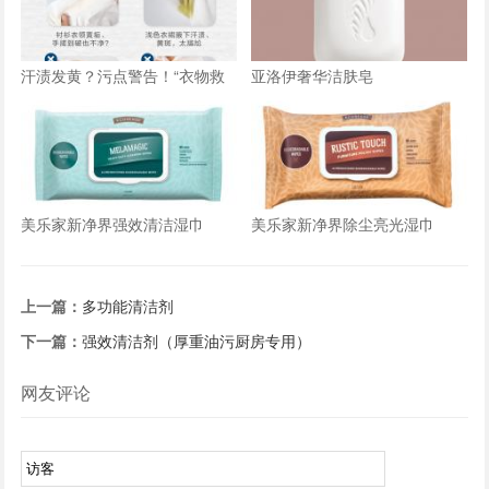
汗渍发黄？污点警告！“衣物救
亚洛伊奢华洁肤皂
星”拯救你的夏日尴尬
美乐家新净界强效清洁湿巾
美乐家新净界除尘亮光湿巾
上一篇：
多功能清洁剂
下一篇：
强效清洁剂（厚重油污厨房专用）
网友评论