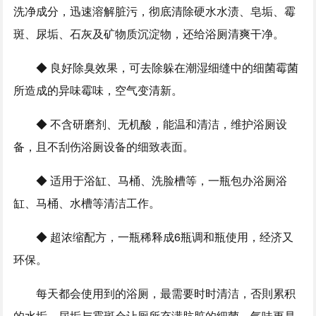
洗净成分，迅速溶解脏污，彻底清除硬水水渍、皂垢、霉
斑、尿垢、石灰及矿物质沉淀物，还给浴厕清爽干净。
◆ 良好除臭效果，可去除躲在潮湿细缝中的细菌霉菌
所造成的异味霉味，空气变清新。
◆ 不含研磨剂、无机酸，能温和清洁，维护浴厕设
备，且不刮伤浴厕设备的细致表面。
◆ 适用于浴缸、马桶、洗脸槽等，一瓶包办浴厕浴
缸、马桶、水槽等清洁工作。
◆ 超浓缩配方，一瓶稀释成6瓶调和瓶使用，经济又
环保。
每天都会使用到的浴厕，最需要时时清洁，否則累积
的水垢、尿垢与霉斑会让厕所充满肮脏的细菌，气味更是