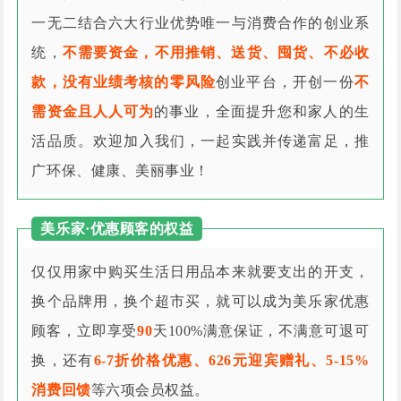
一无二结合六大行业优势唯一与消费合作的创业系
统，
不需要资金，不用推销、送货、囤货、不必收
款，没有业绩考核的零风险
创业平台，开创一份
不
需资金且人人可为
的事业，全面提升您和家人的生
活品质。欢迎加入我们，一起实践并传递富足，推
广环保、健康、美丽事业！
美乐家·优惠顾客的权益
仅仅用家中购买生活日用品本来就要支出的开支，
换个品牌用，换个超市买，就可以成为美乐家优惠
顾客，立即享受
90
天100%满意保证，不满意可退可
换，还有
6-7折价格优惠、626元迎宾赠礼、5-15%
消费回馈
等六项会员权益。