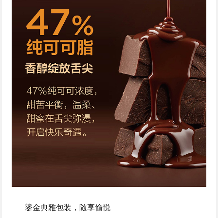
鎏金典雅包装，随享愉悦