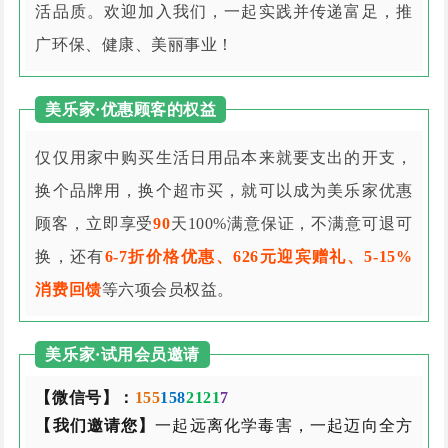
活品质。欢迎加入我们，一起实践并传递富足，推
广环保、健康、美丽事业！
美乐家·优惠顾客的权益
仅仅用家中购买生活日用品本来就要支出的开支，
换个品牌用，换个超市买，就可以成为美乐家优惠
顾客，立即享受
90
天100%满意保证，不满意可退可
换，还有
6-7折价格优惠、626元迎宾赠礼、5-15%
消费回馈
等六项会员权益。
美乐家·试用会员邀请
【微信号】：
155
158
2121
7
【我们邀请您】
一起远离化学毒害，一起迈向全方