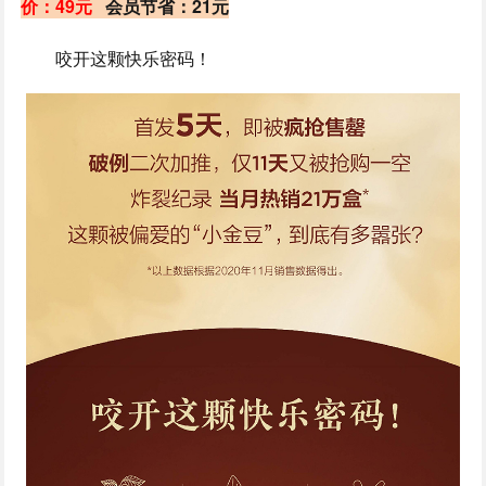
价：49元
会员节省：21元
咬开这颗快乐密码！