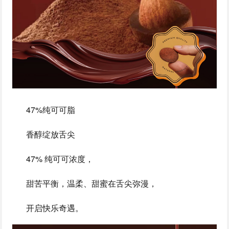
47%纯可可脂
香醇绽放舌尖
47% 纯可可浓度，
甜苦平衡，温柔、甜蜜在舌尖弥漫，
开启快乐奇遇。