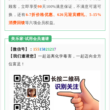
顾客，立即享受
90
天100%满意保证，不满意可退可
换，还有
6-7折价格优惠、626元迎宾赠礼、5-15%
消费回馈
等六项会员权益。
美乐家·试用会员邀请
【微信号】：
155
158
2121
7
【我们邀请您】
一起远离化学毒害，一起迈向全方
位富足！