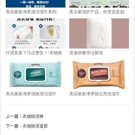
美乐家新净界清洁湿巾系列
美乐家洗护产品，价贵还是划
算？一张图告诉你答案
汗渍发黄？污点警告！“衣物救
亚洛伊奢华洁肤皂
星”拯救你的夏日尴尬
美乐家新净界强效清洁湿巾
美乐家新净界除尘亮光湿巾
上一篇：
衣物除渍棒
下一篇：
衣物除渍凝胶