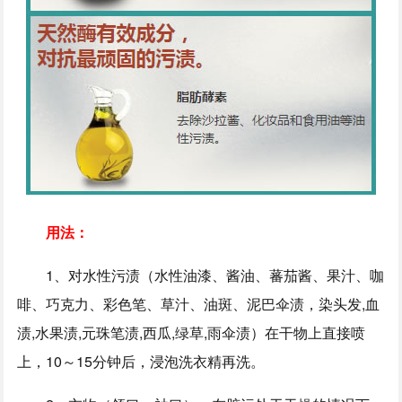
用法：
1、对水性污渍（水性油漆、酱油、蕃茄酱、果汁、咖
啡、巧克力、彩色笔、草汁、油斑、泥巴伞渍，染头发,血
渍,水果渍,元珠笔渍,西瓜,绿草,雨伞渍）在干物上直接喷
上，10～15分钟后，浸泡洗衣精再洗。